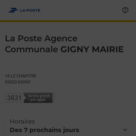
Le lien s'ouvre dans un nouvel onglet
Allez au contenu
Day of the Week
Get directions to La Poste Agence Communale at 16 LE CHAPI
Hours
La Poste Agence
Communale
GIGNY MAIRIE
16 LE CHAPITRE
39320
GIGNY
Horaires
Des 7 prochains jours