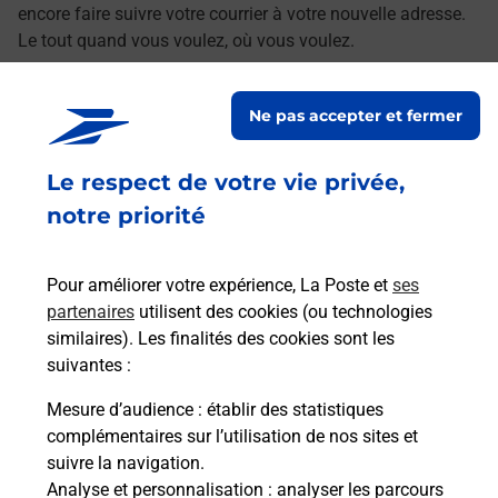
encore faire suivre votre courrier à votre nouvelle adresse.
Le tout quand vous voulez, où vous voulez.
Découvrez toutes les offres et services en ligne de
Ne pas accepter et fermer
La Poste
Le respect de votre vie privée,
notre priorité
Pour améliorer votre expérience, La Poste et
ses
partenaires
utilisent des cookies (ou technologies
similaires). Les finalités des cookies sont les
suivantes :
Mesure d’audience
: établir des statistiques
complémentaires sur l’utilisation de nos sites et
suivre la navigation.
Analyse et personnalisation
: analyser les parcours