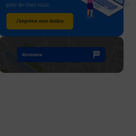
près de chez vous
J'imprime mon timbre
Itinéraire