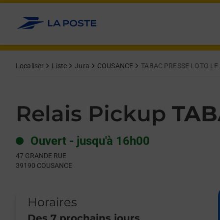
Le lien s'ouvre dans un nouvel onglet
Allez au contenu
Day of the Week
Get directions to Relais Pickup at 47 GRANDE RUE COUSANCE,
Hours
Localiser
Liste
Jura
COUSANCE
TABAC PRESSE LOTO LE
Relais Pickup
TAB
Ouvert
-
jusqu'à
16h00
47 GRANDE RUE
39190
COUSANCE
Horaires
Des 7 prochains jours