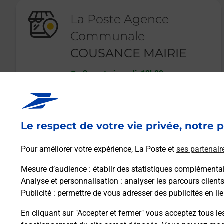
La Poste Agence
Communale
COUSANCE MAIRIE
Ouvert
-
jusqu'à
12h00
63 GRANDE RUE
39190
COUSANCE
Le respect de votre vie privée, notre p
En savoir plus
Pour améliorer votre expérience, La Poste et
ses partenair
Mesure d’audience
: établir des statistiques complémentair
Analyse et personnalisation
: analyser les parcours client
Publicité
: permettre de vous adresser des publicités en lie
En cliquant sur "Accepter et fermer" vous acceptez tous le