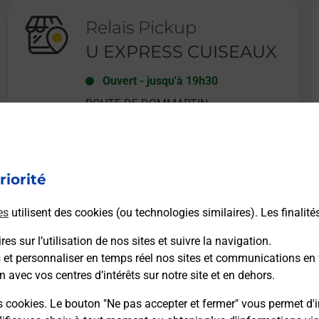
Relais Pickup
U EXPRESS CUISEAUX
Ouvert
-
jusqu'à
19h30
ROUTE DE DOMMARTIN
71480
CUISEAUX
riorité
En savoir plus
es
utilisent des cookies (ou technologies similaires). Les finalité
es sur l’utilisation de nos sites et suivre la navigation.
s et personnaliser en temps réel nos sites et communications en 
n avec vos centres d’intérêts sur notre site et en dehors.
Recherchez un autre point de contact
s cookies. Le bouton "Ne pas accepter et fermer" vous permet d'i