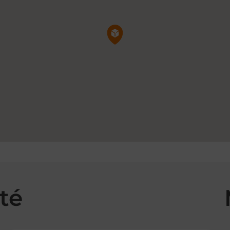
Pin de la carte
té