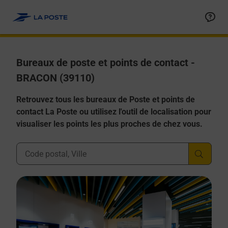
Allez au contenu
Afficher ou masquer la réponse
Afficher ou masquer la réponse
Afficher ou masquer la réponse
Afficher ou masquer la réponse
Afficher ou masquer la réponse
Bureaux de poste et points de contact -
BRACON (39110)
Retrouvez tous les bureaux de Poste et points de
contact La Poste ou utilisez l'outil de localisation pour
visualiser les points les plus proches de chez vous.
Ville, Département, Code Postal