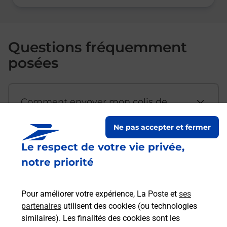
Questions fréquemment
posées
Comment envoyer mon colis de
chez moi ?
Ne pas accepter et fermer
Le respect de votre vie privée,
Est-il possible d’acheter un
notre priorité
emballage directement depuis un
bureau de Poste ?
Pour améliorer votre expérience, La Poste et
ses
partenaires
utilisent des cookies (ou technologies
Comment demander une
similaires). Les finalités des cookies sont les