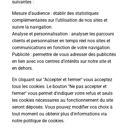
modification de livraison ?
suivantes :
Mesure d’audience
: établir des statistiques
complémentaires sur l’utilisation de nos sites et
Comment La Poste participe-t-elle
suivre la navigation.
à votre sécurité au quotidien ?
Analyse et personnalisation
: analyser les parcours
clients et personnaliser en temps réel nos sites et
communications en fonction de votre navigation.
Puis-je passer mon code de la route
Publicité
: permettre de vous adresser des publicités
avec La Poste et sous quelles
en lien avec vos centres d’intérêts sur notre site et
conditions ?
en dehors.
En cliquant sur "Accepter et fermer" vous acceptez
tous les cookies. Le bouton "Ne pas accepter et
fermer" vous permet d'indiquer votre refus et seuls
Localiser
Liste
Jura
BRACON
les cookies nécessaires au fonctionnement du site
seront déposés. Vous pouvez modifier vos choix à
tout moment ou obtenir plus d'informations via
notre politique de cookies
.
Plan du site