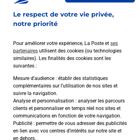
En savoir plus
Le respect de votre vie privée,
Envoyer un colis
notre priorité
Vous souhaitez envoyer un colis depuis : SAINT
CHEF (38890) ? Découvrez toutes les solutions
Pour améliorer votre expérience, La Poste et
ses
proposées par La Poste.
partenaires
utilisent des cookies (ou technologies
similaires). Les finalités des cookies sont les
En savoir plus
suivantes :
En savoir plus
Mesure d’audience
: établir des statistiques
complémentaires sur l’utilisation de nos sites et
Souscrire à la téléassistance
suivre la navigation.
Analyse et personnalisation
: analyser les parcours
Besoin d’un système de téléassistance à l’intérieur
clients et personnaliser en temps réel nos sites et
et/ou à l’extérieur de votre domicile ? Découvrez
communications en fonction de votre navigation.
les offres téléalarme dans votre bureau de Poste à
Publicité
: permettre de vous adresser des publicités
SAINT CHEF.
en lien avec vos centres d’intérêts sur notre site et
en dehors.