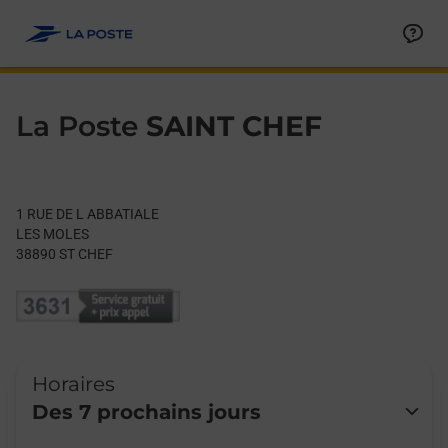
Le lien s'ouvre dans un nouvel onglet
Allez au contenu
Day of the Week
Get directions to La Poste at 1 RUE DE L ABBATIALE ST CHEF,
Hours
La Poste
SAINT CHEF
1 RUE DE L ABBATIALE
LES MOLES
38890
ST CHEF
Horaires
Des 7 prochains jours