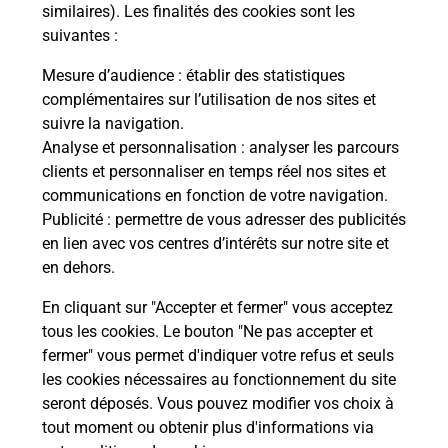
Comment demander une
similaires). Les finalités des cookies sont les
modification de livraison ?
suivantes :
Mesure d’audience
: établir des statistiques
complémentaires sur l’utilisation de nos sites et
Comment La Poste participe-t-elle
suivre la navigation.
à votre sécurité au quotidien ?
Analyse et personnalisation
: analyser les parcours
clients et personnaliser en temps réel nos sites et
communications en fonction de votre navigation.
Puis-je passer mon code de la route
Publicité
: permettre de vous adresser des publicités
avec La Poste et sous quelles
en lien avec vos centres d’intérêts sur notre site et
conditions ?
en dehors.
En cliquant sur "Accepter et fermer" vous acceptez
tous les cookies. Le bouton "Ne pas accepter et
fermer" vous permet d'indiquer votre refus et seuls
Localiser
Liste
Isère
MIRIBEL LES ECHELLES
les cookies nécessaires au fonctionnement du site
seront déposés. Vous pouvez modifier vos choix à
tout moment ou obtenir plus d'informations via