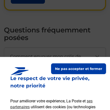
Questions fréquemment
posées
Comment envoyer mon colis de
chez moi ?
Ne pas accepter et fermer
Le respect de votre vie privée,
Est-il possible d’acheter un
notre priorité
emballage directement depuis un
bureau de Poste ?
Pour améliorer votre expérience, La Poste et
ses
partenaires
utilisent des cookies (ou technologies