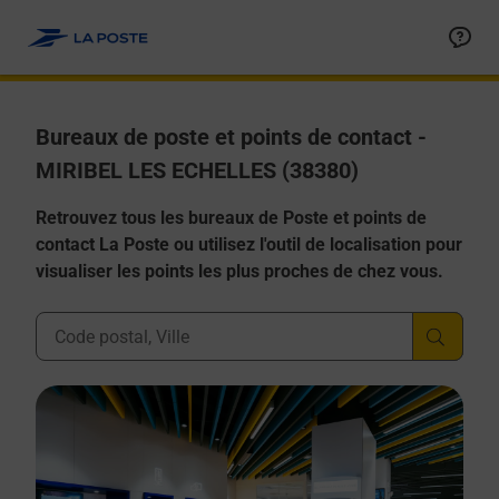
Allez au contenu
Afficher ou masquer la réponse
Afficher ou masquer la réponse
Afficher ou masquer la réponse
Afficher ou masquer la réponse
Afficher ou masquer la réponse
Bureaux de poste et points de contact -
MIRIBEL LES ECHELLES (38380)
Retrouvez tous les bureaux de Poste et points de
contact La Poste ou utilisez l'outil de localisation pour
visualiser les points les plus proches de chez vous.
Ville, Département, Code Postal