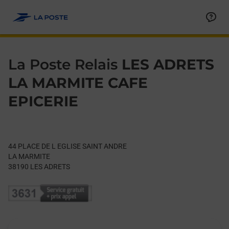
Le lien s'ouvre dans un nouvel onglet
Allez au contenu
Day of the Week
Get directions to La Poste Relais at 44 PLACE DE L EGLISE S
Hours
La Poste Relais
LES ADRETS
LA MARMITE CAFE
EPICERIE
44 PLACE DE L EGLISE SAINT ANDRE
LA MARMITE
38190
LES ADRETS