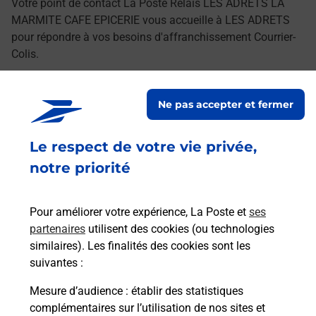
Votre point de contact La Poste Relais LES ADRETS LA
MARMITE CAFE EPICERIE vous accueille à LES ADRETS
pour répondre à vos besoins d'affranchissement Courrier-
Colis.
Retrouvez toutes nos offres en ligne sur notre site
Ne pas accepter et fermer
Le respect de votre vie privée,
notre priorité
Pour améliorer votre expérience, La Poste et
ses
partenaires
utilisent des cookies (ou technologies
similaires). Les finalités des cookies sont les
suivantes :
Mesure d’audience
: établir des statistiques
complémentaires sur l’utilisation de nos sites et