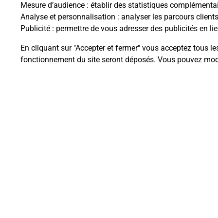
Mesure d’audience
: établir des statistiques complémentair
Analyse et personnalisation
: analyser les parcours client
Questions fréque
Publicité
: permettre de vous adresser des publicités en lie
En cliquant sur "Accepter et fermer" vous acceptez tous le
fonctionnement du site seront déposés. Vous pouvez modi
Quel est le prix d’une photocopie
Où faire des photocopies à proxi
Comment faire des photocopies 
Plan du site