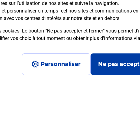
es sur l’utilisation de nos sites et suivre la navigation.
s et personnaliser en temps réel nos sites et communications en 
mment posées
n avec vos centres d’intérêts sur notre site et en dehors.
s cookies. Le bouton "Ne pas accepter et fermer" vous permet d'i
fier vos choix à tout moment ou obtenir plus d'informations vi
 ?
Personnaliser
Ne pas accept
mité ?
?
Accessibilité : partiellement conforme
Conditions contractuel