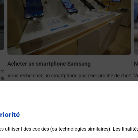
Acheter un smartphone Samsung
N
ez
Vous recherchez un smartphone pas cher proche de chez
V
le
vous ? Découvrez notre offre de téléphones mobiles
P
!
Samsung dans vos bureaux de Poste à LA TOUR DU PIN
v
(38110) !
riorité
En savoir plus
es
utilisent des cookies (ou technologies similaires). Les finalité