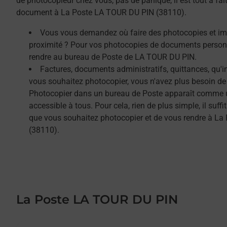
de photocopieur chez vous, pas de panique, il est tout à fa
document à La Poste LA TOUR DU PIN (38110).
Vous vous demandez où faire des photocopies et i
proximité ? Pour vos photocopies de documents person
rendre au bureau de Poste de LA TOUR DU PIN.
Factures, documents administratifs, quittances, qu'
vous souhaitez photocopier, vous n'avez plus besoin de
Photocopier dans un bureau de Poste apparaît comme un
accessible à tous. Pour cela, rien de plus simple, il su
que vous souhaitez photocopier et de vous rendre à L
(38110).
La Poste LA TOUR DU PIN
Le lien s'ouvre dans un nouvel onglet