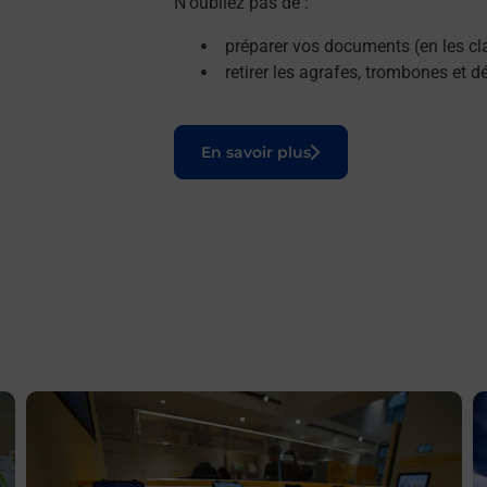
N'oubliez pas de :
préparer vos documents (en les cla
retirer les agrafes, trombones et 
Le lien s'ouvre dans un nouvel onglet
En savoir plus
En savoir plus
E