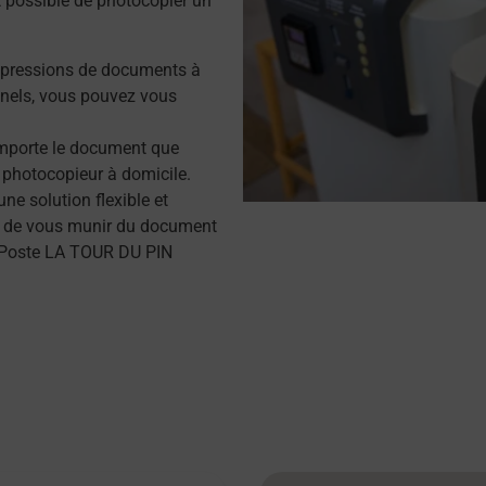
it possible de photocopier un
mpressions de documents à
nels, vous pouvez vous
importe le document que
 photocopieur à domicile.
e solution flexible et
ffit de vous munir du document
a Poste LA TOUR DU PIN