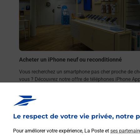
to ou
10) ?
Acheter un iPhone neuf ou reconditionné
Vous recherchez un smartphone pas cher proche de ch
vous ? Découvrez notre offre de téléphones iPhone App
dans vos bureaux de Poste à LA TOUR DU PIN (38110) 
En savoir plus
Le respect de votre vie privée, notre p
Pour améliorer votre expérience, La Poste et
ses partenair