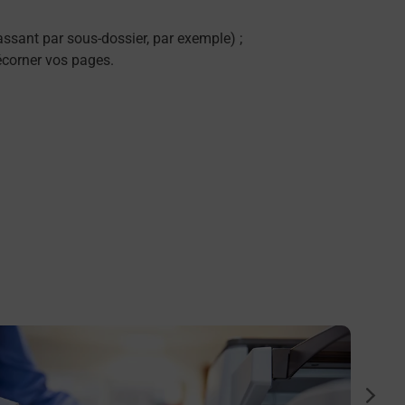
ssant par sous-dossier, par exemple) ;
décorner vos pages.
n savoir plus
En savo
Envoye
suiva