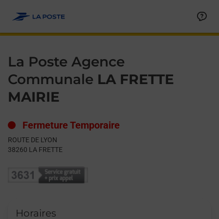
Le lien s'ouvre dans un nouvel onglet
Allez au contenu
Day of the Week
Get directions to La Poste Agence Communale at ROUTE DE L
Hours
La Poste Agence
Communale
LA FRETTE
MAIRIE
Fermeture Temporaire
ROUTE DE LYON
38260
LA FRETTE
Horaires