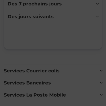
Des 7 prochains jours
Lundi
Fermé
Des jours suivants
Mardi
Fermé
Mercredi
Fermé
Jeudi
Fermé
Vendredi
Fermé
Samedi
Fermé
Dimanche
Fermé
Services Courrier colis
Services Bancaires
Services La Poste Mobile