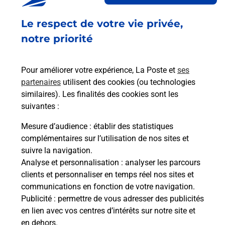
Fermé
Le respect de votre vie privée,
1 RUE MADELEINE
notre priorité
38000
GRENOBLE
Pour améliorer votre expérience, La Poste et
ses
En savoir plus
partenaires
utilisent des cookies (ou technologies
similaires). Les finalités des cookies sont les
Malin !
suivantes :
Mesure d’audience
: établir des statistiques
La Poste
complémentaires sur l’utilisation de nos sites et
en ligne
suivre la navigation.
Analyse et personnalisation
: analyser les parcours
Ouvert 24h/24
clients et personnaliser en temps réel nos sites et
communications en fonction de votre navigation.
En savoir plus
Publicité
: permettre de vous adresser des publicités
en lien avec vos centres d’intérêts sur notre site et
en dehors.