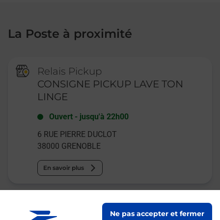
La Poste à proximité
Relais Pickup
CONSIGNE PICKUP LAVE TON
LINGE
Ouvert
-
jusqu'à
22h00
6 RUE PIERRE DUCLOT
38000
GRENOBLE
En savoir plus
Relais Pickup
Ne pas accepter et fermer
AUX BONNES EPICES