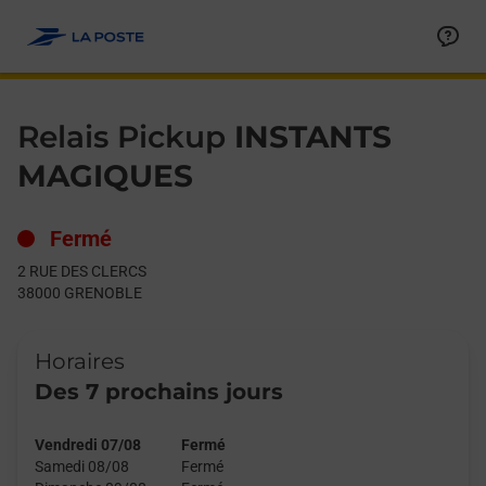
Le lien s'ouvre dans un nouvel onglet
Allez au contenu
Day of the Week
Get directions to Relais Pickup at 2 RUE DES CLERCS GRENOBL
Hours
Relais Pickup
INSTANTS
MAGIQUES
Fermé
2 RUE DES CLERCS
38000
GRENOBLE
Horaires
Des 7 prochains jours
Vendredi 07/08
Fermé
Samedi 08/08
Fermé