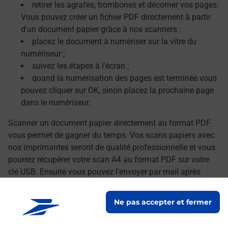
retirer les agrafes, trombones et décorner vos pages.
Vous pouvez créer un fichier PDF directement à partir
d'un document papier grâce à nos scanners :
placez le document à numériser sur la vitre du
numériseur ;
suivez les étapes à l'écran ;
quand la numérisation des pages est terminée vous
pouvez cliquer sur OK, sinon placez la prochaine page
dans le numériseur.
Scanner un document papier directement au format PDF
vous permet de gagner du temps. Vos scans papiers avec
nos imprimantes seront de qualité professionnelle et vous
pourrez récupérer votre scan A4 au format PDF sur votre
clé USB. Ensuite vous pouvez l'envoyer par mail après
avoir transféré vos documents numérisés sur votre
ordinateur.
Ne pas accepter et fermer
Le lien s'ouvre dans un nouvel onglet
Localiser les scanners à proximité