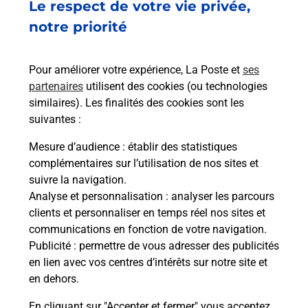
Le respect de votre vie privée,
notre priorité
Services
Pour améliorer votre expérience, La Poste et
ses
partenaires
utilisent des cookies (ou technologies
En savoir plus
En sa
similaires). Les finalités des cookies sont les
suivantes :
Ache
Mesure d’audience
: établir des statistiques
dent
sui
complémentaires sur l’utilisation de nos sites et
Vous
suivre la navigation.
z
de c
Analyse et personnalisation
: analyser les parcours
télé
clients et personnaliser en temps réel nos sites et
Post
communications en fonction de votre navigation.
Publicité
: permettre de vous adresser des publicités
En
en lien avec vos centres d’intérêts sur notre site et
Envoyer un colis
en dehors.
Vous souhaitez envoyer un colis depuis :
En cliquant sur "Accepter et fermer" vous acceptez