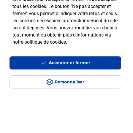
GRENOBLE SAINT BRUNO (38000) ? Découvrez
tous les cookies. Le bouton "Ne pas accepter et
toutes les solutions proposées par La Poste.
fermer" vous permet d'indiquer votre refus et seuls
les cookies nécessaires au fonctionnement du site
En savoir plus
seront déposés. Vous pouvez modifier vos choix à
tout moment ou obtenir plus d'informations via
notre politique de cookies
.
Questions fréquemment posées
Accepter et fermer
Quel est le prix d’une numérisation ?
Personnaliser
Où faire des numérisations à
proximité ?
Comment numériser un document ?