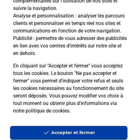
complémentaires sur l’utilisation de nos sites et
suivre la navigation.
Vous cherchez à passer votre code de la route auto
Analyse et personnalisation
: analyser les parcours
ou moto dans la commune Echirolles ? Découvrez
clients et personnaliser en temps réel nos sites et
toutes nos solutions.
communications en fonction de votre navigation.
Publicité
: permettre de vous adresser des publicités
En savoir plus
en lien avec vos centres d’intérêts sur notre site et
en dehors.
En cliquant sur "Accepter et fermer" vous acceptez
tous les cookies. Le bouton "Ne pas accepter et
Localiser
Liste
Liste - téléassistance
fermer" vous permet d'indiquer votre refus et seuls
Isère - téléassistance
Echirolles - téléassistance
les cookies nécessaires au fonctionnement du site
seront déposés. Vous pouvez modifier vos choix à
tout moment ou obtenir plus d'informations via
notre politique de cookies
.
Plan du site
Accessibilité : partiellement conforme
Accepter et fermer