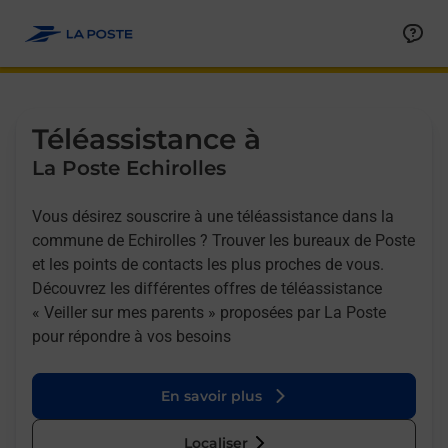
Allez au contenu
Afficher ou masquer la réponse
Afficher ou masquer la réponse
Afficher ou masquer la réponse
Téléassistance à
La Poste Echirolles
Vous désirez souscrire à une téléassistance dans la
commune de Echirolles ? Trouver les bureaux de Poste
et les points de contacts les plus proches de vous.
Découvrez les différentes offres de téléassistance
« Veiller sur mes parents » proposées par La Poste
pour répondre à vos besoins
En savoir plus
Localiser