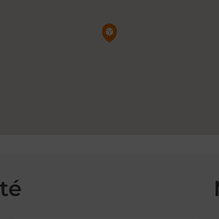
Pin de la carte
té