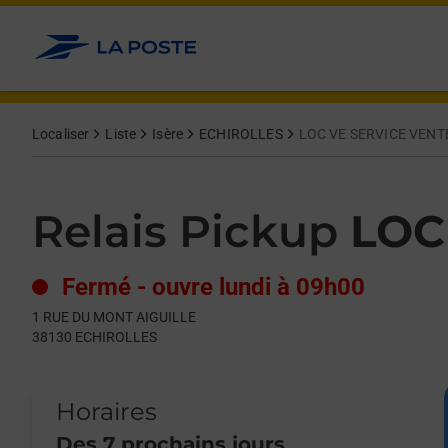
Le lien s'ouvre dans un nouvel onglet
Allez au contenu
Day of the Week
Get directions to Relais Pickup at 1 RUE DU MONT AIGUILLE E
Hours
Localiser
Liste
Isère
ECHIROLLES
LOC VE SERVICE VENT
Relais Pickup
LOC
Fermé
-
ouvre lundi à
09h00
1 RUE DU MONT AIGUILLE
38130
ECHIROLLES
Horaires
Des 7 prochains jours