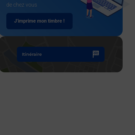
de chez vous
J'imprime mon timbre !
Itinéraire