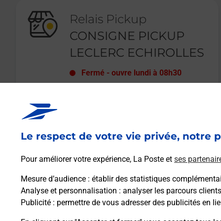
Relais Pickup
CONSIGNE PICKUP
LECLERC ECHIROLLES
Fermé
-
ouvre lundi à
08h30
8 PLACE DE L GRANDE
MOUCHEROLLE
38130
ECHIROLLES
Le respect de votre vie privée, notre p
En savoir plus
Pour améliorer votre expérience, La Poste et
ses partenair
Mesure d’audience
: établir des statistiques complémentair
Analyse et personnalisation
: analyser les parcours client
Publicité
: permettre de vous adresser des publicités en lie