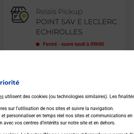
Relais Pickup
POINT SAV E LECLERC
ECHIROLLES
Fermé
-
ouvre lundi à
09h00
PLACE DE LA GRANDE
MOUCHEROLLE
38130
ECHIROLLES
riorité
En savoir plus
es
utilisent des cookies (ou technologies similaires). Les finalité
es sur l’utilisation de nos sites et suivre la navigation.
s et personnaliser en temps réel nos sites et communications en 
n avec vos centres d’intérêts sur notre site et en dehors.
Recherchez un autre point de contact