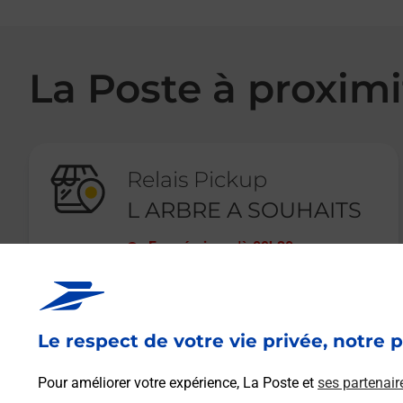
La Poste à proximi
Relais Pickup
L ARBRE A SOUHAITS
Fermé
-
jusqu'à
09h30
476 RUE DES SOURCES
38920
CROLLES
Le respect de votre vie privée, notre p
En savoir plus
Pour améliorer votre expérience, La Poste et
ses partenair