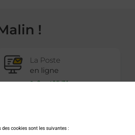
Malin !
La Poste
en ligne
Ouvert 24h/24
En savoir plus
s des cookies sont les suivantes :