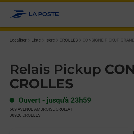
Le lien s'ouvre dans un nouvel onglet
Allez au contenu
Day of the Week
Get directions to Relais Pickup at 669 AVENUE AMBROISE CR
Hours
Localiser
Liste
Isère
CROLLES
CONSIGNE PICKUP GRAND
Relais Pickup
CON
CROLLES
Ouvert
-
jusqu'à
23h59
669 AVENUE AMBROISE CROIZAT
38920
CROLLES