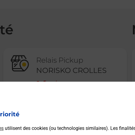
té
Relais Pickup
NORISKO CROLLES
Fermé
142 RUE JEAN MONNET
38920
CROLLES
riorité
En savoir plus
es
utilisent des cookies (ou technologies similaires). Les finalité