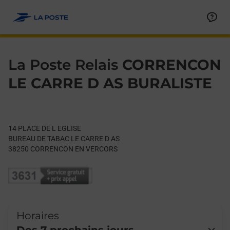
Le lien s'ouvre dans un nouvel onglet
Allez au contenu
Day of the Week
Get directions to La Poste Relais at 14 PLACE DE L EGLISE 
Hours
La Poste Relais
CORRENCON
LE CARRE D AS BURALISTE
14 PLACE DE L EGLISE
BUREAU DE TABAC LE CARRE D AS
38250
CORRENCON EN VERCORS
Horaires