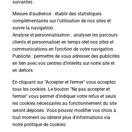
modification de livraison ?
suivantes :
Mesure d’audience
: établir des statistiques
complémentaires sur l’utilisation de nos sites et
Comment La Poste participe-t-elle
suivre la navigation.
à votre sécurité au quotidien ?
Analyse et personnalisation
: analyser les parcours
clients et personnaliser en temps réel nos sites et
communications en fonction de votre navigation.
Puis-je passer mon code de la route
Publicité
: permettre de vous adresser des publicités
avec La Poste et sous quelles
en lien avec vos centres d’intérêts sur notre site et
conditions ?
en dehors.
En cliquant sur "Accepter et fermer" vous acceptez
tous les cookies. Le bouton "Ne pas accepter et
fermer" vous permet d'indiquer votre refus et seuls
Localiser
Liste
Isère
CHONAS LAMBALLAN
les cookies nécessaires au fonctionnement du site
seront déposés. Vous pouvez modifier vos choix à
tout moment ou obtenir plus d'informations via
notre politique de cookies
.
Plan du site