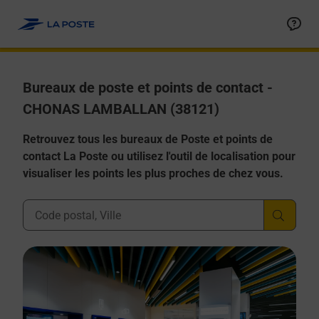
Allez au contenu
Afficher ou masquer la réponse
Afficher ou masquer la réponse
Afficher ou masquer la réponse
Afficher ou masquer la réponse
Afficher ou masquer la réponse
Bureaux de poste et points de contact -
CHONAS LAMBALLAN (38121)
Retrouvez tous les bureaux de Poste et points de
contact La Poste ou utilisez l'outil de localisation pour
visualiser les points les plus proches de chez vous.
Ville, Département, Code Postal