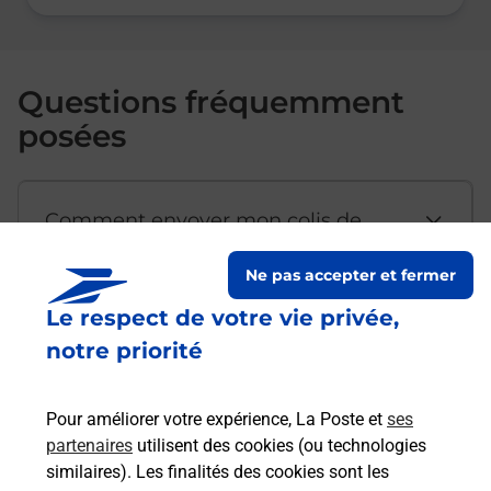
Questions fréquemment
posées
Comment envoyer mon colis de
chez moi ?
Ne pas accepter et fermer
Le respect de votre vie privée,
Est-il possible d’acheter un
notre priorité
emballage directement depuis un
bureau de Poste ?
Pour améliorer votre expérience, La Poste et
ses
partenaires
utilisent des cookies (ou technologies
Comment demander une
similaires). Les finalités des cookies sont les