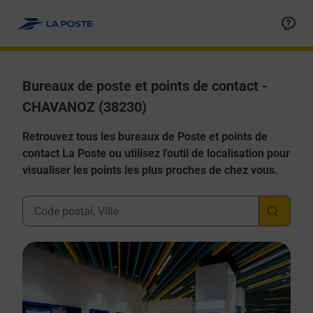
Allez au contenu
Afficher ou masquer la réponse
Afficher ou masquer la réponse
Afficher ou masquer la réponse
Afficher ou masquer la réponse
Afficher ou masquer la réponse
Bureaux de poste et points de contact -
CHAVANOZ (38230)
Retrouvez tous les bureaux de Poste et points de
contact La Poste ou utilisez l'outil de localisation pour
visualiser les points les plus proches de chez vous.
Ville, Département, Code Postal