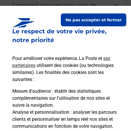
Comment envoyer mon colis de
chez moi ?
Ne pas accepter et fermer
Le respect de votre vie privée,
Est-il possible d’acheter un
notre priorité
emballage directement depuis un
bureau de Poste ?
Pour améliorer votre expérience, La Poste et
ses
partenaires
utilisent des cookies (ou technologies
Comment demander une
similaires). Les finalités des cookies sont les
modification de livraison ?
suivantes :
Mesure d’audience
: établir des statistiques
complémentaires sur l’utilisation de nos sites et
Comment La Poste participe-t-elle
suivre la navigation.
à votre sécurité au quotidien ?
Analyse et personnalisation
: analyser les parcours
clients et personnaliser en temps réel nos sites et
communications en fonction de votre navigation.