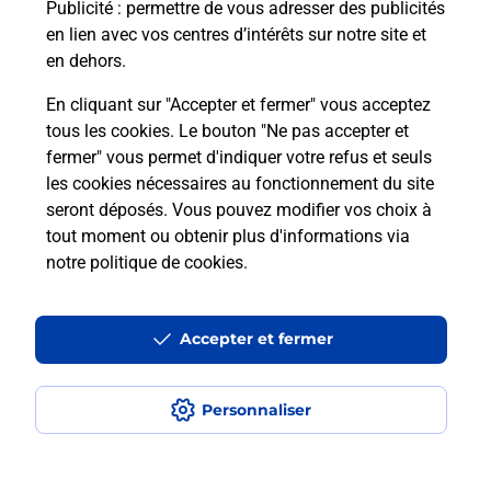
Puis-je passer mon code de la route
Publicité
: permettre de vous adresser des publicités
avec La Poste et sous quelles
en lien avec vos centres d’intérêts sur notre site et
conditions ?
en dehors.
En cliquant sur "Accepter et fermer" vous acceptez
tous les cookies. Le bouton "Ne pas accepter et
fermer" vous permet d'indiquer votre refus et seuls
Localiser
Liste
Isère
CHAVANOZ
les cookies nécessaires au fonctionnement du site
seront déposés. Vous pouvez modifier vos choix à
tout moment ou obtenir plus d'informations via
notre politique de cookies
.
Plan du site
Accessibilité : partiellement conforme
Accepter et fermer
Conditions contractuelles
Personnaliser
Mentions légales
Données personnelles et cookies