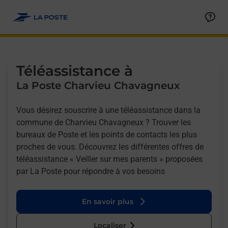
Allez au contenu
Afficher ou masquer la réponse
Afficher ou masquer la réponse
Afficher ou masquer la réponse
Téléassistance à
La Poste Charvieu Chavagneux
Vous désirez souscrire à une téléassistance dans la
commune de Charvieu Chavagneux ? Trouver les
bureaux de Poste et les points de contacts les plus
proches de vous. Découvrez les différentes offres de
téléassistance « Veiller sur mes parents » proposées
par La Poste pour répondre à vos besoins
En savoir plus
Localiser