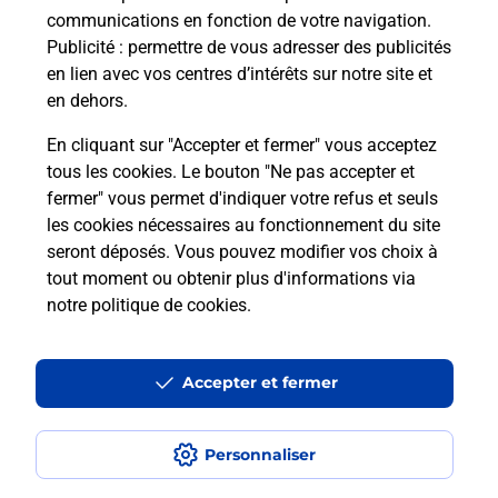
communications en fonction de votre navigation.
Publicité
: permettre de vous adresser des publicités
Comment est installée la
en lien avec vos centres d’intérêts sur notre site et
téléassistance classique ?
en dehors.
En cliquant sur "Accepter et fermer" vous acceptez
tous les cookies. Le bouton "Ne pas accepter et
Localiser
Liste
Liste - téléassistance
fermer" vous permet d'indiquer votre refus et seuls
Isère - téléassistance
Charvieu Chavagneux - téléassistance
les cookies nécessaires au fonctionnement du site
seront déposés. Vous pouvez modifier vos choix à
tout moment ou obtenir plus d'informations via
notre politique de cookies
.
Plan du site
Accessibilité : partiellement conforme
Accepter et fermer
Conditions contractuelles
Personnaliser
Mentions légales