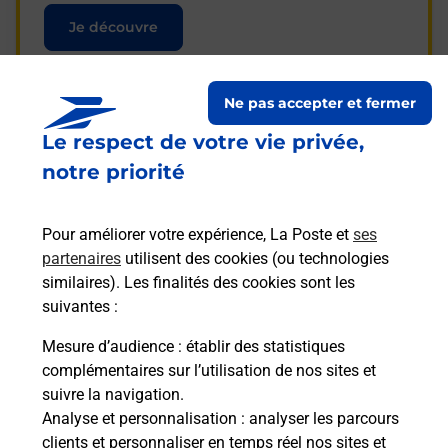
Je découvre
Ne pas accepter et fermer
Le respect de votre vie privée,
Questions fréquemment
notre priorité
posées
Pour améliorer votre expérience, La Poste et
ses
partenaires
utilisent des cookies (ou technologies
La téléassistance classique avec
similaires). Les finalités des cookies sont les
médaillon d’alarme qu’est ce que
suivantes :
c’est ?
Mesure d’audience
: établir des statistiques
complémentaires sur l’utilisation de nos sites et
Comment fonctionne la
suivre la navigation.
téléassistance classique ?
Analyse et personnalisation
: analyser les parcours
clients et personnaliser en temps réel nos sites et