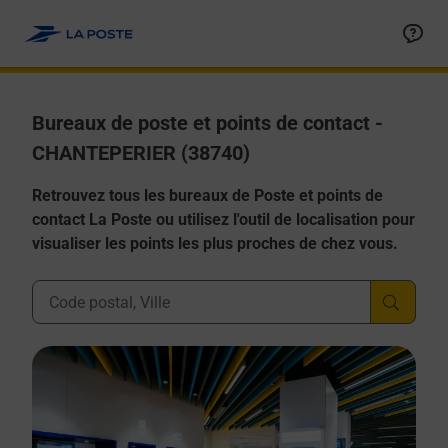
Allez au contenu
Afficher ou masquer la réponse
Afficher ou masquer la réponse
Afficher ou masquer la réponse
Afficher ou masquer la réponse
Afficher ou masquer la réponse
Bureaux de poste et points de contact -
CHANTEPERIER (38740)
Retrouvez tous les bureaux de Poste et points de
contact La Poste ou utilisez l'outil de localisation pour
visualiser les points les plus proches de chez vous.
Ville, Département, Code Postal