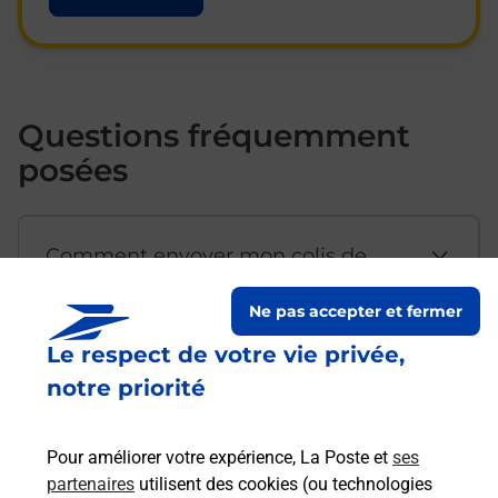
Questions fréquemment
posées
Comment envoyer mon colis de
chez moi ?
Ne pas accepter et fermer
Le respect de votre vie privée,
Est-il possible d’acheter un
notre priorité
emballage directement depuis un
bureau de Poste ?
Pour améliorer votre expérience, La Poste et
ses
partenaires
utilisent des cookies (ou technologies