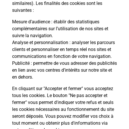
Comment demander une
similaires). Les finalités des cookies sont les
modification de livraison ?
suivantes :
Mesure d’audience
: établir des statistiques
complémentaires sur l’utilisation de nos sites et
Comment La Poste participe-t-elle
suivre la navigation.
à votre sécurité au quotidien ?
Analyse et personnalisation
: analyser les parcours
clients et personnaliser en temps réel nos sites et
communications en fonction de votre navigation.
Puis-je passer mon code de la route
Publicité
: permettre de vous adresser des publicités
avec La Poste et sous quelles
en lien avec vos centres d’intérêts sur notre site et
conditions ?
en dehors.
En cliquant sur "Accepter et fermer" vous acceptez
tous les cookies. Le bouton "Ne pas accepter et
fermer" vous permet d'indiquer votre refus et seuls
Localiser
Liste
Isère
CHANTEPERIER
les cookies nécessaires au fonctionnement du site
seront déposés. Vous pouvez modifier vos choix à
tout moment ou obtenir plus d'informations via