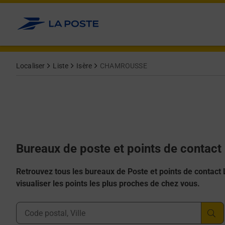
Allez au contenu
Afficher ou masquer la réponse
Afficher ou masquer la réponse
Afficher ou masquer la réponse
Afficher ou masquer la réponse
Afficher ou masquer la réponse
Localiser
Liste
Isère
CHAMROUSSE
Bureaux de poste et points de conta
Retrouvez tous les bureaux de Poste et points de contact La
visualiser les points les plus proches de chez vous.
Ville, Département, Code Postal