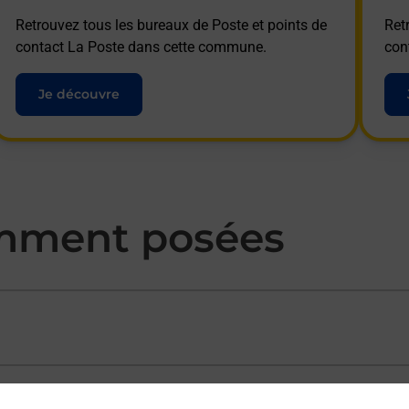
Retrouvez tous les bureaux de Poste et points de
Ret
contact La Poste dans cette commune.
con
Je découvre
mment posées
ectement depuis un bureau de Poste ?