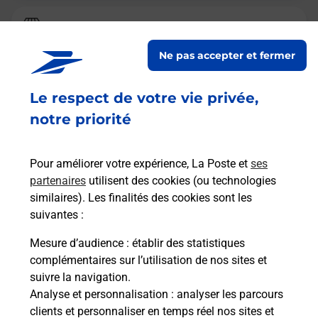
Relais Pickup
SUPERETTE CONDORCET
Ne pas accepter et fermer
Fermé
Le respect de votre vie privée,
4 PLACE CONDORCET
38320
EYBENS
notre priorité
En savoir plus
Pour améliorer votre expérience, La Poste et
ses
partenaires
utilisent des cookies (ou technologies
Malin !
similaires). Les finalités des cookies sont les
suivantes :
La Poste
Mesure d’audience
: établir des statistiques
en ligne
complémentaires sur l’utilisation de nos sites et
suivre la navigation.
Ouvert 24h/24
Analyse et personnalisation
: analyser les parcours
clients et personnaliser en temps réel nos sites et
En savoir plus