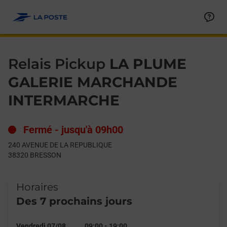
Le lien s'ouvre dans un nouvel onglet
Allez au contenu
Day of the Week
Get directions to Relais Pickup at 240 AVENUE DE LA REPUBL
Hours
Relais Pickup
LA PLUME
GALERIE MARCHANDE
INTERMARCHE
Fermé
-
jusqu'à
09h00
240 AVENUE DE LA REPUBLIQUE
38320
BRESSON
Horaires
Des 7 prochains jours
Vendredi 07/08
09:00
-
19:00