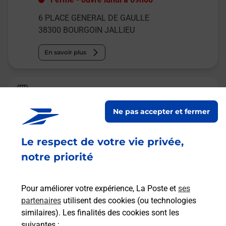
6 PLACE GENERAL DE GAULLE
38300
BOURGOIN JALLIEU
En savoir plus
Relais Pickup
CANNAVIBE EMPORIUM
Ne pas accepter et fermer
Fermé
-
ouvre lundi à
13h30
Le respect de votre vie privée,
8 RUE PONTCOTTIER
38300
BOURGOIN JALLIEU
notre priorité
En savoir plus
Pour améliorer votre expérience, La Poste et
ses
partenaires
utilisent des cookies (ou technologies
Malin !
similaires). Les finalités des cookies sont les
suivantes :