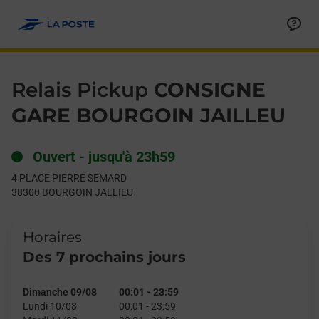
Le lien s'ouvre dans un nouvel onglet
Allez au contenu
Day of the Week
Get directions to Relais Pickup at 4 PLACE PIERRE SEMARD B
Hours
Relais Pickup
CONSIGNE
GARE BOURGOIN JAILLEU
Ouvert
-
jusqu'à
23h59
4 PLACE PIERRE SEMARD
38300
BOURGOIN JALLIEU
Horaires
Des 7 prochains jours
Dimanche 09/08
00:01
-
23:59
Lundi 10/08
00:01
-
23:59