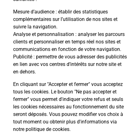
La Poste
Mesure d’audience
: établir des statistiques
en ligne
complémentaires sur l’utilisation de nos sites et
suivre la navigation.
Ouvert 24h/24
Analyse et personnalisation
: analyser les parcours
clients et personnaliser en temps réel nos sites et
En savoir plus
communications en fonction de votre navigation.
Publicité
: permettre de vous adresser des publicités
en lien avec vos centres d’intérêts sur notre site et
Recherchez un autre point de contact
en dehors.
En cliquant sur "Accepter et fermer" vous acceptez
tous les cookies. Le bouton "Ne pas accepter et
Localiser
Liste
Isère
BOURGOIN JALLIEU
fermer" vous permet d'indiquer votre refus et seuls
CONSIGNE GARE BOURGOIN JAILLEU
les cookies nécessaires au fonctionnement du site
seront déposés. Vous pouvez modifier vos choix à
tout moment ou obtenir plus d'informations via
notre politique de cookies
.
Plan du site