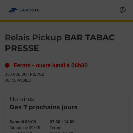
Le lien s'ouvre dans un nouvel onglet
Allez au contenu
Day of the Week
Get directions to Relais Pickup at 353 RUE DU TRIEVOZ ASSIEU,
Hours
Relais Pickup
BAR TABAC
PRESSE
Fermé
-
ouvre lundi à
06h30
353 RUE DU TRIEVOZ
38150
ASSIEU
Horaires
Des 7 prochains jours
Samedi 08/08
07:30
-
14:00
Dimanche 09/08
Fermé