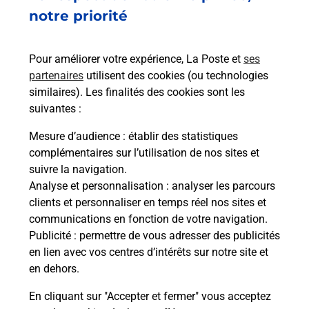
15 ROUTE DU PILAT
notre priorité
38150
VERNIOZ
Pour améliorer votre expérience, La Poste et
ses
En savoir plus
partenaires
utilisent des cookies (ou technologies
similaires). Les finalités des cookies sont les
Malin !
suivantes :
Mesure d’audience
: établir des statistiques
La Poste
complémentaires sur l’utilisation de nos sites et
en ligne
suivre la navigation.
Analyse et personnalisation
: analyser les parcours
Ouvert 24h/24
clients et personnaliser en temps réel nos sites et
communications en fonction de votre navigation.
En savoir plus
Publicité
: permettre de vous adresser des publicités
en lien avec vos centres d’intérêts sur notre site et
en dehors.
Recherchez un autre point de contact
En cliquant sur "Accepter et fermer" vous acceptez