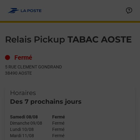
Le lien s'ouvre dans un nouvel onglet
Allez au contenu
Day of the Week
Get directions to Relais Pickup at 5 RUE CLEMENT GONDRAND
Hours
Relais Pickup
TABAC AOSTE
Fermé
5 RUE CLEMENT GONDRAND
38490
AOSTE
Horaires
Des 7 prochains jours
Samedi 08/08
Fermé
Dimanche 09/08
Fermé
Lundi 10/08
Fermé
Mardi 11/08
Fermé