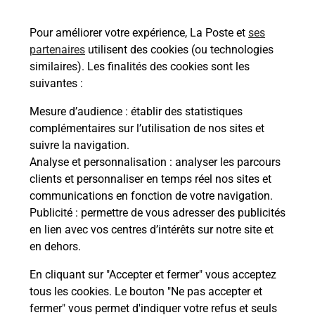
38490
AOSTE
Pour améliorer votre expérience, La Poste et
ses
En savoir plus
partenaires
utilisent des cookies (ou technologies
similaires). Les finalités des cookies sont les
Malin !
suivantes :
Mesure d’audience
: établir des statistiques
La Poste
complémentaires sur l’utilisation de nos sites et
en ligne
suivre la navigation.
Analyse et personnalisation
: analyser les parcours
Ouvert 24h/24
clients et personnaliser en temps réel nos sites et
communications en fonction de votre navigation.
En savoir plus
Publicité
: permettre de vous adresser des publicités
en lien avec vos centres d’intérêts sur notre site et
en dehors.
Recherchez un autre point de contact
En cliquant sur "Accepter et fermer" vous acceptez
tous les cookies. Le bouton "Ne pas accepter et
fermer" vous permet d'indiquer votre refus et seuls