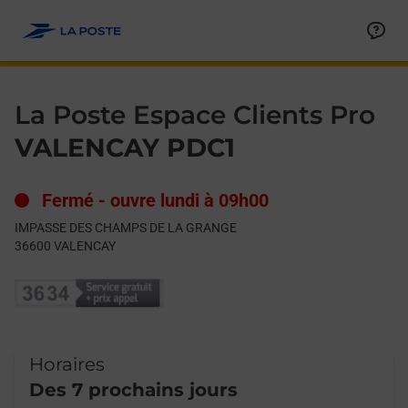
Le lien s'ouvre dans un nouvel onglet
Allez au contenu
Day of the Week
Get directions to La Poste Espace Clients Pro at IMPASSE 
Hours
La Poste Espace Clients Pro
VALENCAY PDC1
Fermé
-
ouvre lundi à
09h00
IMPASSE DES CHAMPS DE LA GRANGE
36600
VALENCAY
Horaires
Des 7 prochains jours