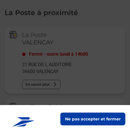
La Poste à proximité
La Poste
VALENCAY
Fermé
-
ouvre lundi à
14h00
21 RUE DE L AUDITOIRE
36600
VALENCAY
En savoir plus
La Poste Relais
VALENCAY LE CAROLL
Ne pas accepter et fermer
BURALISTE