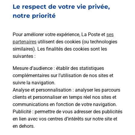
Fermé
-
ouvre mardi à
07h30
Le respect de votre vie privée,
25 PLACE DE LA HALLE
notre priorité
36600
VALENCAY
Pour améliorer votre expérience, La Poste et
ses
En savoir plus
partenaires
utilisent des cookies (ou technologies
similaires). Les finalités des cookies sont les
Malin !
suivantes :
Mesure d’audience
: établir des statistiques
La Poste
complémentaires sur l’utilisation de nos sites et
en ligne
suivre la navigation.
Analyse et personnalisation
: analyser les parcours
Ouvert 24h/24
clients et personnaliser en temps réel nos sites et
communications en fonction de votre navigation.
En savoir plus
Publicité
: permettre de vous adresser des publicités
en lien avec vos centres d’intérêts sur notre site et
en dehors.
Recherchez un autre point de contact