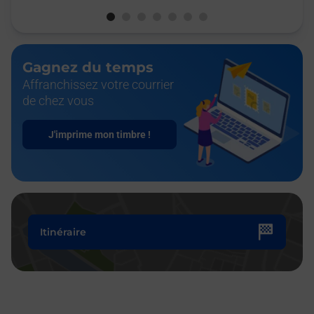
Gagnez du temps
Affranchissez votre courrier
de chez vous
J'imprime mon timbre !
Itinéraire