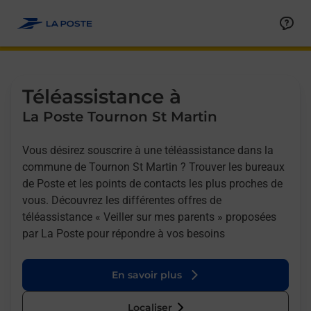
Allez au contenu
Afficher ou masquer la réponse
Afficher ou masquer la réponse
Afficher ou masquer la réponse
Téléassistance à
La Poste Tournon St Martin
Vous désirez souscrire à une téléassistance dans la
commune de Tournon St Martin ? Trouver les bureaux
de Poste et les points de contacts les plus proches de
vous. Découvrez les différentes offres de
téléassistance « Veiller sur mes parents » proposées
par La Poste pour répondre à vos besoins
En savoir plus
Localiser