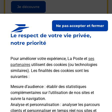
Je découvre
Ne pas accepter et fermer
Le respect de votre vie privée,
Questions fréquemment
notre priorité
posées
Pour améliorer votre expérience, La Poste et
ses
partenaires
utilisent des cookies (ou technologies
La téléassistance classique avec
similaires). Les finalités des cookies sont les
médaillon d’alarme qu’est ce que
suivantes :
c’est ?
Mesure d’audience
: établir des statistiques
complémentaires sur l’utilisation de nos sites et
Comment fonctionne la
suivre la navigation.
téléassistance classique ?
Analyse et personnalisation
: analyser les parcours
clients et personnaliser en temps réel nos sites et