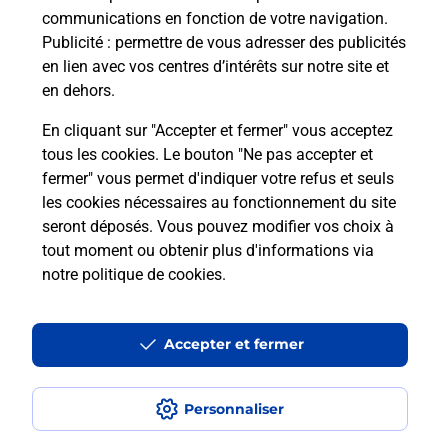
communications en fonction de votre navigation.
Publicité
: permettre de vous adresser des publicités
Comment est installée la
en lien avec vos centres d’intérêts sur notre site et
téléassistance classique ?
en dehors.
En cliquant sur "Accepter et fermer" vous acceptez
tous les cookies. Le bouton "Ne pas accepter et
Localiser
Liste
Liste - téléassistance
fermer" vous permet d'indiquer votre refus et seuls
Indre - téléassistance
Tournon St Martin - téléassistance
les cookies nécessaires au fonctionnement du site
seront déposés. Vous pouvez modifier vos choix à
tout moment ou obtenir plus d'informations via
notre politique de cookies
.
Plan du site
Accessibilité : partiellement conforme
Accepter et fermer
Conditions contractuelles
Personnaliser
Mentions légales