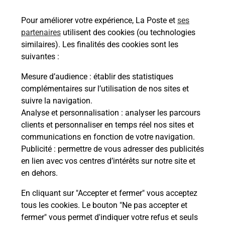
SAINTE SEVERE SUR INDRE.
Pour améliorer votre expérience, La Poste et
ses
partenaires
utilisent des cookies (ou technologies
En savoir plus
similaires). Les finalités des cookies sont les
En savoir plus
suivantes :
Mesure d’audience
: établir des statistiques
France Services
complémentaires sur l’utilisation de nos sites et
suivre la navigation.
Vous souhaitez être accompagné dans vos
Analyse et personnalisation
: analyser les parcours
démarches administratives ? Rendez-vous dans
clients et personnaliser en temps réel nos sites et
votre bureau de poste labellisé France services à
communications en fonction de votre navigation.
SAINTE SEVERE SUR INDRE (36160)
Publicité
: permettre de vous adresser des publicités
en lien avec vos centres d’intérêts sur notre site et
En savoir plus
en dehors.
En cliquant sur "Accepter et fermer" vous acceptez
tous les cookies. Le bouton "Ne pas accepter et
Localiser
Liste
Indre
STE SEVERE SUR INDRE
fermer" vous permet d'indiquer votre refus et seuls
SAINTE SEVERE SUR INDRE