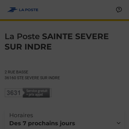
Le lien s'ouvre dans un nouvel onglet
Allez au contenu
Day of the Week
Get directions to La Poste at 2 RUE BASSE STE SEVERE SUR IN
Hours
La Poste
SAINTE SEVERE
SUR INDRE
2 RUE BASSE
36160
STE SEVERE SUR INDRE
Horaires
Des 7 prochains jours