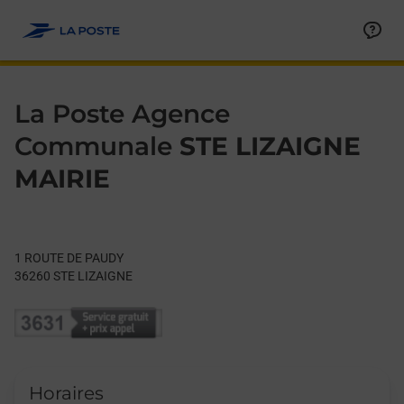
Le lien s'ouvre dans un nouvel onglet
Allez au contenu
Day of the Week
Get directions to La Poste Agence Communale at 1 ROUTE DE
Hours
La Poste Agence
Communale
STE LIZAIGNE
MAIRIE
1 ROUTE DE PAUDY
36260
STE LIZAIGNE
Horaires