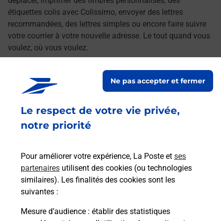
déplacer, imprimer des timbres personnalisés, des
étiquettes colis avec Colissimo, envoyer des lettres
recommandées, des lettres simples ou encore faire suivre
votre courrier à votre nouvelle adresse. Le tout quand vous
voulez, où vous voulez.
Découvrez toutes les offres et services en ligne de
Ne pas accepter et fermer
La Poste
Le respect de votre vie privée,
notre priorité
Pour améliorer votre expérience, La Poste et
ses
partenaires
utilisent des cookies (ou technologies
similaires). Les finalités des cookies sont les
suivantes :
Mesure d’audience
: établir des statistiques