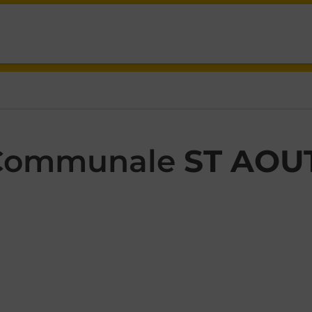
 ISSOUDUN ST AOUT,
 Communale
ST AOU