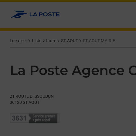
Le lien s'ouvre dans un nouvel onglet
Allez au contenu
Day of the Week
Get directions to La Poste Agence Communale at 21 ROUTE D
Hours
Localiser
Liste
Indre
ST AOUT
ST AOUT MAIRIE
La Poste Agence
21 ROUTE D ISSOUDUN
36120
ST AOUT