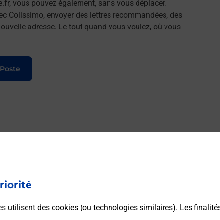
e.fr, vous pouvez également, sans vous déplacer,
vec Colissimo, envoyer des lettres recommandées, des
e nouvelle adresse. Le tout quand vous voulez, où vous
 Poste
riorité
es
utilisent des cookies (ou technologies similaires). Les finalité