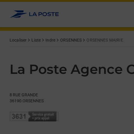
Le lien s'ouvre dans un nouvel onglet
Allez au contenu
Day of the Week
Get directions to La Poste Agence Communale at 8 RUE GRA
Hours
Localiser
Liste
Indre
ORSENNES
ORSENNES MAIRIE
La Poste Agence
8 RUE GRANDE
36190
ORSENNES