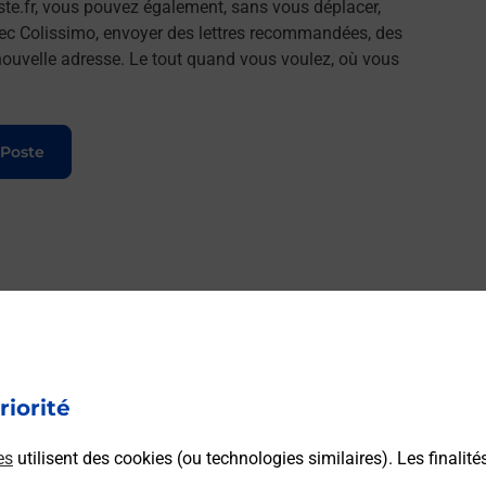
ste.fr, vous pouvez également, sans vous déplacer,
vec Colissimo, envoyer des lettres recommandées, des
e nouvelle adresse. Le tout quand vous voulez, où vous
 Poste
riorité
es
utilisent des cookies (ou technologies similaires). Les finalité