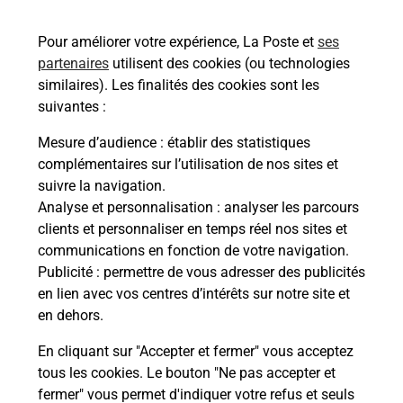
36200
BOUESSE
Pour améliorer votre expérience, La Poste et
ses
En savoir plus
partenaires
utilisent des cookies (ou technologies
similaires). Les finalités des cookies sont les
Malin !
suivantes :
Mesure d’audience
: établir des statistiques
La Poste
complémentaires sur l’utilisation de nos sites et
en ligne
suivre la navigation.
Analyse et personnalisation
: analyser les parcours
Ouvert 24h/24
clients et personnaliser en temps réel nos sites et
communications en fonction de votre navigation.
En savoir plus
Publicité
: permettre de vous adresser des publicités
en lien avec vos centres d’intérêts sur notre site et
en dehors.
Recherchez un autre point de contact
En cliquant sur "Accepter et fermer" vous acceptez
tous les cookies. Le bouton "Ne pas accepter et
fermer" vous permet d'indiquer votre refus et seuls