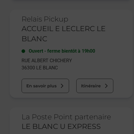
Le lien s'ouvre dans un nouvel onglet
Relais Pickup
ACCUEIL E LECLERC LE
BLANC
Ouvert
-
ferme bientôt à
19h00
RUE ALBERT CHICHERY
36300
LE BLANC
En savoir plus
Itinéraire
Le lien s'ouvre dans un nouvel onglet
La Poste Point partenaire
LE BLANC U EXPRESS