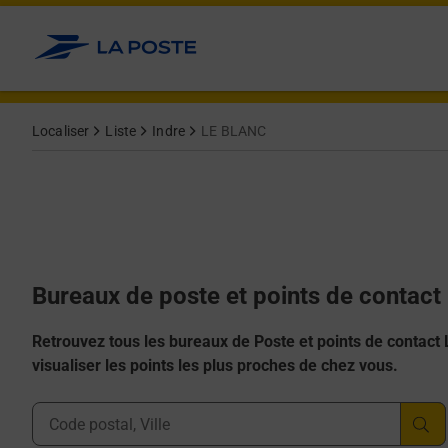
Allez au contenu
Afficher ou masquer la réponse
Afficher ou masquer la réponse
Afficher ou masquer la réponse
Afficher ou masquer la réponse
Afficher ou masquer la réponse
Localiser
Liste
Indre
LE BLANC
Bureaux de poste et points de contac
Retrouvez tous les bureaux de Poste et points de contact La
visualiser les points les plus proches de chez vous.
Ville, Département, Code Postal