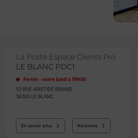
Le lien s'ouvre dans un nouvel onglet
L
La Poste Espace Clients Pro
LE BLANC PDC1
Fermé
-
ouvre lundi à
09h00
53 RUE ARISTIDE BRIAND
36300
LE BLANC
En savoir plus
Itinéraire