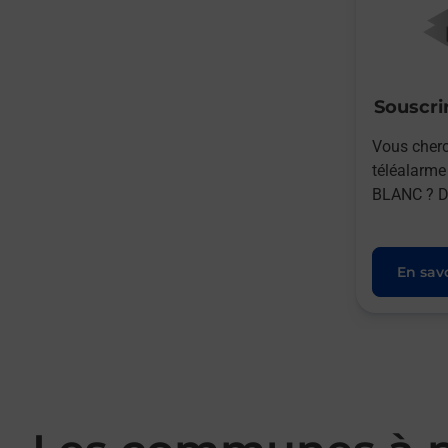
Souscrir
Vous cherc
téléalarm
BLANC ? Dé
En savo