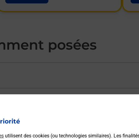
mment posées
ectement depuis un bureau de Poste ?
riorité
vraison ?
es
utilisent des cookies (ou technologies similaires). Les finalité