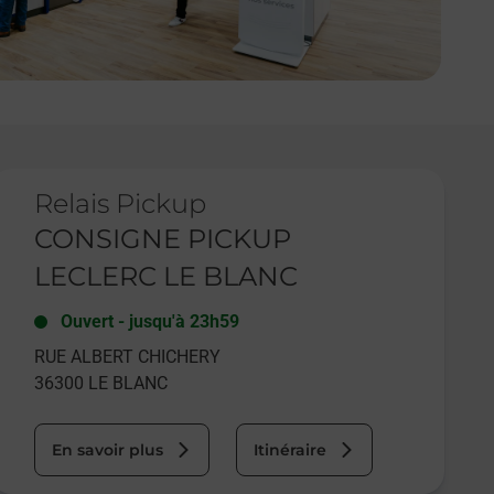
e lien s'ouvre dans un nouvel onglet
Relais Pickup
CONSIGNE PICKUP
LECLERC LE BLANC
Ouvert
-
jusqu'à
23h59
RUE ALBERT CHICHERY
36300
LE BLANC
En savoir plus
Itinéraire