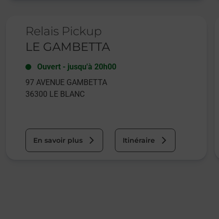
Le lien s'ouvre dans un nouvel onglet
L
Relais Pickup
LE GAMBETTA
Ouvert
-
jusqu'à
20h00
97 AVENUE GAMBETTA
36300
LE BLANC
En savoir plus
Itinéraire