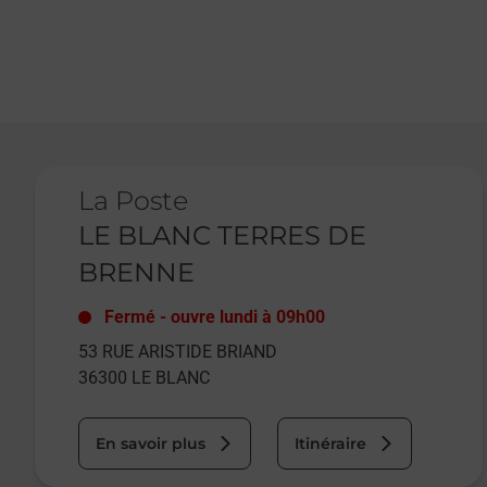
Le lien s'ouvre dans un nouvel onglet
La Poste
LE BLANC TERRES DE
BRENNE
Fermé
-
ouvre lundi à
09h00
53 RUE ARISTIDE BRIAND
36300
LE BLANC
En savoir plus
Itinéraire