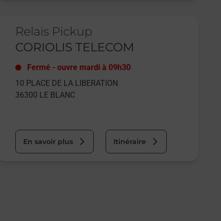
e lien s'ouvre dans un nouvel onglet
Relais Pickup
CORIOLIS TELECOM
Fermé
-
ouvre mardi à
09h30
10 PLACE DE LA LIBERATION
36300
LE BLANC
En savoir plus
Itinéraire