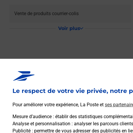
Vente de produits courrier-colis
Voir plus
La Poste Relais
Le respect de votre vie privée, notre p
Votre point de contact La Poste Relais FONTGOMBAULT 
pour répondre à vos besoins d'affranchissement Courrier-Co
Pour améliorer votre expérience, La Poste et
ses partenair
Mesure d’audience
: établir des statistiques complémentair
Retrouvez toutes nos offres en ligne sur notre site
Analyse et personnalisation
: analyser les parcours client
Publicité
: permettre de vous adresser des publicités en lie