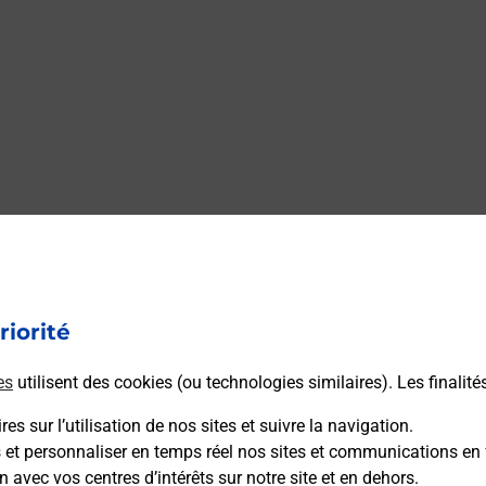
 FONTGOMBAULT EPI
riorité
EPICERIE BURALISTE vous accueille à FONTGOMBAULT
lis.
es
utilisent des cookies (ou technologies similaires). Les finalité
es sur l’utilisation de nos sites et suivre la navigation.
s et personnaliser en temps réel nos sites et communications en 
n avec vos centres d’intérêts sur notre site et en dehors.