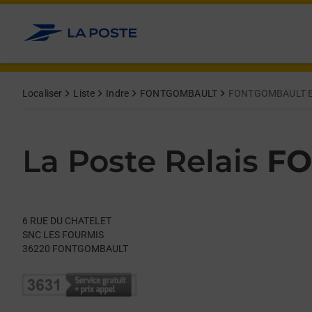
Le lien s'ouvre dans un nouvel onglet
Allez au contenu
Day of the Week
Get directions to La Poste Relais at 6 RUE DU CHATELET FO
Hours
Localiser
Liste
Indre
FONTGOMBAULT
FONTGOMBAULT E
La Poste Relais
FO
6 RUE DU CHATELET
SNC LES FOURMIS
36220
FONTGOMBAULT