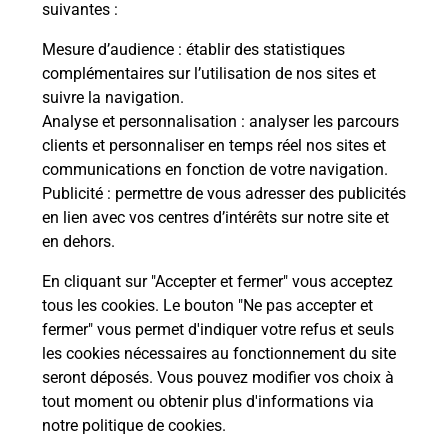
suivantes :
Mesure d’audience
: établir des statistiques
Souscrire à la téléassistance
complémentaires sur l’utilisation de nos sites et
suivre la navigation.
Vous cherchez une téléassistance, téléalarme dans
le département Indre ?
Analyse et personnalisation
: analyser les parcours
clients et personnaliser en temps réel nos sites et
Découvrez nos offres.
communications en fonction de votre navigation.
Publicité
: permettre de vous adresser des publicités
En savoir plus
en lien avec vos centres d’intérêts sur notre site et
en dehors.
En cliquant sur "Accepter et fermer" vous acceptez
tous les cookies. Le bouton "Ne pas accepter et
Localiser
Liste
Liste - examen code de la route
fermer" vous permet d'indiquer votre refus et seuls
Indre - examen code de la route
les cookies nécessaires au fonctionnement du site
seront déposés. Vous pouvez modifier vos choix à
tout moment ou obtenir plus d'informations via
notre politique de cookies
.