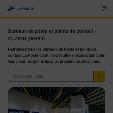
Allez au contenu
Afficher ou masquer la réponse
Afficher ou masquer la réponse
Afficher ou masquer la réponse
Afficher ou masquer la réponse
Afficher ou masquer la réponse
Bureaux de poste et points de contact -
CUZION (36190)
Retrouvez tous les bureaux de Poste et points de
contact La Poste ou utilisez l'outil de localisation pour
visualiser les points les plus proches de chez vous.
Ville, Département, Code Postal