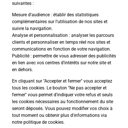
modification de livraison ?
suivantes :
Mesure d’audience
: établir des statistiques
complémentaires sur l’utilisation de nos sites et
Comment La Poste participe-t-elle
suivre la navigation.
à votre sécurité au quotidien ?
Analyse et personnalisation
: analyser les parcours
clients et personnaliser en temps réel nos sites et
communications en fonction de votre navigation.
Puis-je passer mon code de la route
Publicité
: permettre de vous adresser des publicités
avec La Poste et sous quelles
en lien avec vos centres d’intérêts sur notre site et
conditions ?
en dehors.
En cliquant sur "Accepter et fermer" vous acceptez
tous les cookies. Le bouton "Ne pas accepter et
fermer" vous permet d'indiquer votre refus et seuls
Localiser
Liste
Indre
CUZION
les cookies nécessaires au fonctionnement du site
seront déposés. Vous pouvez modifier vos choix à
tout moment ou obtenir plus d'informations via
notre politique de cookies
.