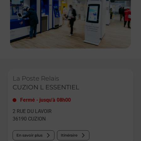
Le lien s'ouvre dans un nouvel onglet
La Poste Relais
CUZION L ESSENTIEL
Fermé
-
jusqu'à
08h00
2 RUE DU LAVOIR
36190
CUZION
En savoir plus
Itinéraire