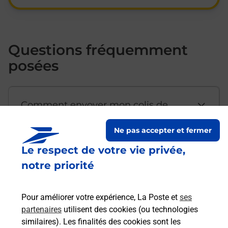
Questions fréquemment
posées
Comment envoyer mon colis de
chez moi ?
Ne pas accepter et fermer
Le respect de votre vie privée,
Est-il possible d’acheter un
notre priorité
emballage directement depuis un
bureau de Poste ?
Pour améliorer votre expérience, La Poste et
ses
partenaires
utilisent des cookies (ou technologies
Comment demander une
similaires). Les finalités des cookies sont les