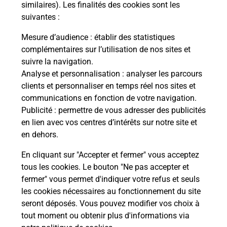
Malin !
similaires). Les finalités des cookies sont les
suivantes :
La Poste
Mesure d’audience
: établir des statistiques
en ligne
complémentaires sur l’utilisation de nos sites et
suivre la navigation.
Ouvert 24h/24
Analyse et personnalisation
: analyser les parcours
clients et personnaliser en temps réel nos sites et
En savoir plus
communications en fonction de votre navigation.
Publicité
: permettre de vous adresser des publicités
en lien avec vos centres d’intérêts sur notre site et
Recherchez un autre point de contact
en dehors.
En cliquant sur "Accepter et fermer" vous acceptez
tous les cookies. Le bouton "Ne pas accepter et
Localiser
Liste
Indre
CHATEAUROUX
fermer" vous permet d'indiquer votre refus et seuls
CONSIGNE ELEPHANT BLEU CHATEAUROUX
les cookies nécessaires au fonctionnement du site
seront déposés. Vous pouvez modifier vos choix à
tout moment ou obtenir plus d'informations via