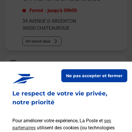
Fermé
-
jusqu'à
09h00
34 AVENUE D ARGENTON
36000
CHATEAUROUX
En savoir plus
Relais Pickup
CARREFOUR MARKET
Ne pas accepter et fermer
Fermé
-
jusqu'à
08h30
Le respect de votre vie privée,
40 AVENUE D ARGENTON
36000
CHATEAUROUX
notre priorité
En savoir plus
Pour améliorer votre expérience, La Poste et
ses
partenaires
utilisent des cookies (ou technologies