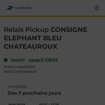
Le lien s'ouvre dans un nouvel onglet
Allez au contenu
Day of the Week
Get directions to Relais Pickup at 88 RUE D ARGENTON CHAT
Hours
Relais Pickup
CONSIGNE
ELEPHANT BLEU
CHATEAUROUX
Ouvert
-
jusqu'à
23h59
88 RUE D ARGENTON
36000
CHATEAUROUX
Horaires
Des 7 prochains jours
Jeudi 06/08
00:01
-
23:59