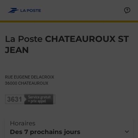
Le lien s'ouvre dans un nouvel onglet
Allez au contenu
Day of the Week
Get directions to La Poste at RUE EUGENE DELACROIX CHATE
Hours
La Poste
CHATEAUROUX ST
JEAN
RUE EUGENE DELACROIX
36000
CHATEAUROUX
Horaires
Des 7 prochains jours