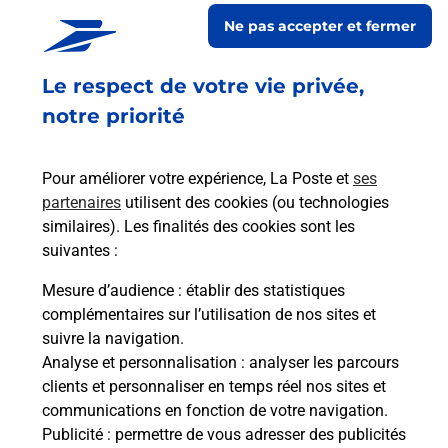
Ne pas accepter et fermer
Acheter un smartphone Samsung
Le respect de votre vie privée,
Vous recherchez un smartphone pas cher proche
de chez vous ? Découvrez notre offre de
notre priorité
téléphones mobiles Samsung dans vos bureaux
de Poste à CHATEAUROUX ST JEAN (36000) !
Pour améliorer votre expérience, La Poste et
ses
partenaires
utilisent des cookies (ou technologies
En savoir plus
similaires). Les finalités des cookies sont les
En savoir plus
suivantes :
Mesure d’audience
: établir des statistiques
Souscrire à la téléassistance
complémentaires sur l’utilisation de nos sites et
suivre la navigation.
Besoin d’un système de téléassistance à l’intérieur
Analyse et personnalisation
: analyser les parcours
et/ou à l’extérieur de votre domicile ? Découvrez
clients et personnaliser en temps réel nos sites et
les offres téléalarme dans votre bureau de Poste à
communications en fonction de votre navigation.
CHATEAUROUX ST JEAN.
Publicité
: permettre de vous adresser des publicités