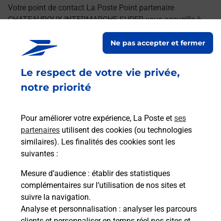
Votre point de contact La Poste Point partenaire
CHATEAUROUX INTERMARCHE SUPER vous accueille à
CHATEAUROUX pour répondre à vos besoins
Ne pas accepter et fermer
d'affranchissement Courrier-Colis.
Le respect de votre vie privée,
Retrouvez toutes nos offres en ligne sur notre site
notre priorité
Pour améliorer votre expérience, La Poste et
ses
partenaires
utilisent des cookies (ou technologies
similaires). Les finalités des cookies sont les
suivantes :
Mesure d’audience
: établir des statistiques
complémentaires sur l’utilisation de nos sites et
suivre la navigation.
Analyse et personnalisation
: analyser les parcours
clients et personnaliser en temps réel nos sites et