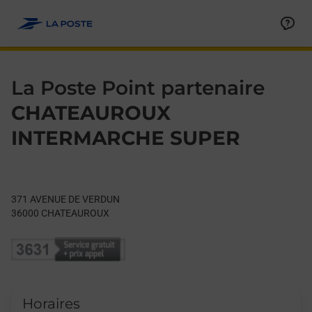
Le lien s'ouvre dans un nouvel onglet
Allez au contenu
Day of the Week
Get directions to La Poste Point partenaire at 371 AVENUE 
Hours
La Poste Point partenaire
CHATEAUROUX
INTERMARCHE SUPER
371 AVENUE DE VERDUN
36000
CHATEAUROUX
Horaires