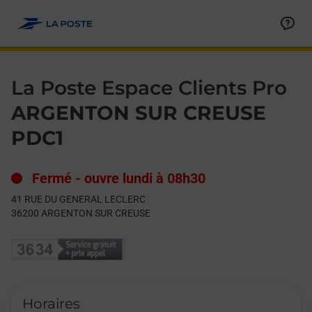
Le lien s'ouvre dans un nouvel onglet
Allez au contenu
Day of the Week
Get directions to La Poste Espace Clients Pro at 41 RUE D
Hours
La Poste Espace Clients Pro
ARGENTON SUR CREUSE
PDC1
Fermé
-
ouvre lundi à
08h30
41 RUE DU GENERAL LECLERC
36200
ARGENTON SUR CREUSE
Horaires