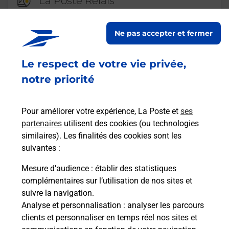
La Poste Relais
LE PECHEREAU CREATIF FLEURS
Ne pas accepter et fermer
Fermé
-
jusqu'à
09h00
RESIDENCE DU CHEMIN VERT
Le respect de votre vie privée,
9 BIS
36200
LE PECHEREAU
notre priorité
En savoir plus
Pour améliorer votre expérience, La Poste et
ses
partenaires
utilisent des cookies (ou technologies
Malin !
similaires). Les finalités des cookies sont les
suivantes :
La Poste
Mesure d’audience
: établir des statistiques
en ligne
complémentaires sur l’utilisation de nos sites et
suivre la navigation.
Ouvert 24h/24
Analyse et personnalisation
: analyser les parcours
clients et personnaliser en temps réel nos sites et
En savoir plus