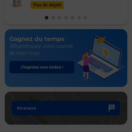
Pas de dépôt
Gagnez du temps
Affranchissez votre courrier
de chez vous
J'imprime mon timbre !
Itinéraire