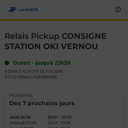
Le lien s'ouvre dans un nouvel onglet
Allez au contenu
Day of the Week
Get directions to Relais Pickup at 4 ZONE D ACTIVITE DE F
Hours
Relais Pickup
CONSIGNE
STATION OKI VERNOU
Ouvert
-
jusqu'à
23h59
4 ZONE D ACTIVITE DE FOUJOIN
37210
VERNOU SUR BRENNE
Horaires
Des 7 prochains jours
Jeudi 06/08
00:01
-
23:59
Vendredi 07/08
00:01
-
23:59