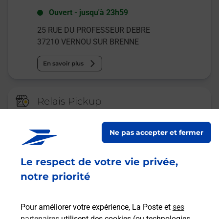
Ouvert
-
jusqu'à
23h59
25 RUE DU PROFESSEUR DEBRE
37210
VERNOU SUR BRENNE
En savoir plus
Relais Pickup
SUPER U
Ne pas accepter et fermer
Ouvert
-
jusqu'à
19h30
25 RUE DU PROFESSEUR DEBRE
Le respect de votre vie privée,
A L ACCUEIL
37210
VERNOU SUR BRENNE
notre priorité
En savoir plus
Pour améliorer votre expérience, La Poste et
ses
partenaires
utilisent des cookies (ou technologies