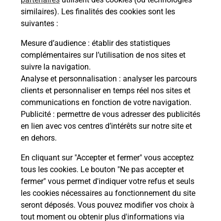
Malin !
similaires). Les finalités des cookies sont les
suivantes :
La Poste
Mesure d’audience
: établir des statistiques
en ligne
complémentaires sur l’utilisation de nos sites et
suivre la navigation.
Ouvert 24h/24
Analyse et personnalisation
: analyser les parcours
clients et personnaliser en temps réel nos sites et
En savoir plus
communications en fonction de votre navigation.
Publicité
: permettre de vous adresser des publicités
en lien avec vos centres d’intérêts sur notre site et
Recherchez un autre point de contact
en dehors.
En cliquant sur "Accepter et fermer" vous acceptez
tous les cookies. Le bouton "Ne pas accepter et
Localiser
Liste
Indre-et-Loire
VERNOU SUR BRENNE
fermer" vous permet d'indiquer votre refus et seuls
CONSIGNE STATION OKI VERNOU
les cookies nécessaires au fonctionnement du site
seront déposés. Vous pouvez modifier vos choix à
tout moment ou obtenir plus d'informations via