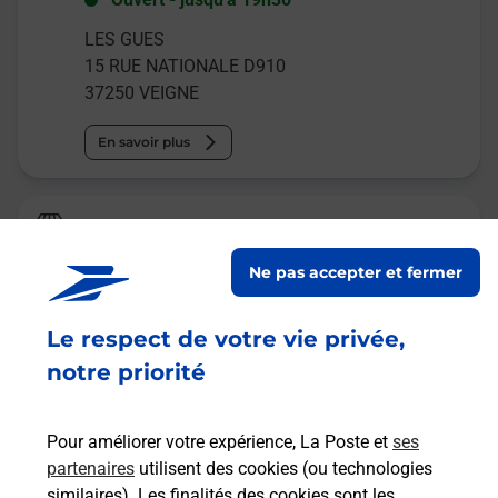
LES GUES
15 RUE NATIONALE D910
37250
VEIGNE
En savoir plus
La Poste Relais
MONTBAZON L EPICE RIT
Ne pas accepter et fermer
Fermé
-
jusqu'à
15h30
Le respect de votre vie privée,
2 PLACE DES ANCIENS COMBATTANTS
37250
MONTBAZON
notre priorité
En savoir plus
Pour améliorer votre expérience, La Poste et
ses
partenaires
utilisent des cookies (ou technologies
Malin !
similaires). Les finalités des cookies sont les