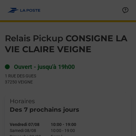
Le lien s'ouvre dans un nouvel onglet
Allez au contenu
Day of the Week
Get directions to Relais Pickup at 1 RUE DES GUES VEIGNE,
Hours
Relais Pickup
CONSIGNE LA
VIE CLAIRE VEIGNE
Ouvert
-
jusqu'à
19h00
1 RUE DES GUES
37250
VEIGNE
Horaires
Des 7 prochains jours
Vendredi 07/08
10:00
-
19:00
Samedi 08/08
10:00
-
19:00