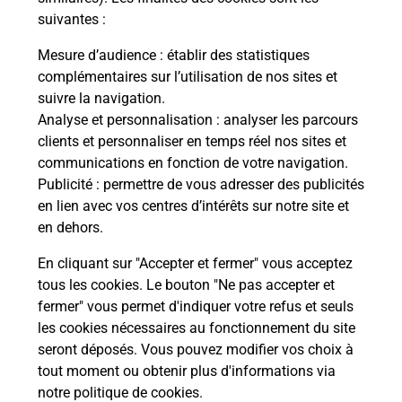
suivantes :
La Poste
Mesure d’audience
: établir des statistiques
en ligne
complémentaires sur l’utilisation de nos sites et
suivre la navigation.
Ouvert 24h/24
Analyse et personnalisation
: analyser les parcours
clients et personnaliser en temps réel nos sites et
En savoir plus
communications en fonction de votre navigation.
Publicité
: permettre de vous adresser des publicités
en lien avec vos centres d’intérêts sur notre site et
Recherchez un autre point de contact
en dehors.
En cliquant sur "Accepter et fermer" vous acceptez
tous les cookies. Le bouton "Ne pas accepter et
Localiser
Liste
Indre-et-Loire
VEIGNE
fermer" vous permet d'indiquer votre refus et seuls
CONSIGNE LA VIE CLAIRE VEIGNE
les cookies nécessaires au fonctionnement du site
seront déposés. Vous pouvez modifier vos choix à
tout moment ou obtenir plus d'informations via
notre politique de cookies
.