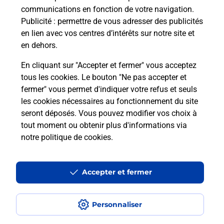
passer le permis bateau ?
communications en fonction de votre navigation.
Publicité
: permettre de vous adresser des publicités
en lien avec vos centres d’intérêts sur notre site et
Combien coûte le code bateau ?
en dehors.
Combien de temps est valable le
En cliquant sur "Accepter et fermer" vous acceptez
code bateau ?
tous les cookies. Le bouton "Ne pas accepter et
fermer" vous permet d'indiquer votre refus et seuls
les cookies nécessaires au fonctionnement du site
Peut-on passer le permis bateau
seront déposés. Vous pouvez modifier vos choix à
avec le CPF ?
tout moment ou obtenir plus d'informations via
notre politique de cookies
.
Localiser
Liste
Indre-et-Loire
TOURS
TOURS RABELAIS
Code Bateau
Accepter et fermer
Personnaliser