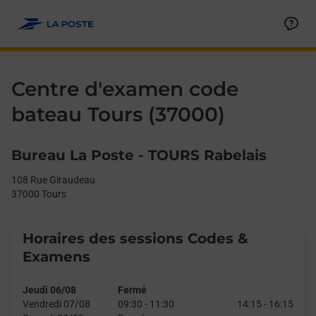
Le lien s'ouvre dans un nouvel onglet
Allez au contenu
Day of the Week
Get directions to Centre d&#39;examen code bateau at 108 Rue
Afficher ou masquer la réponse
Afficher ou masquer la réponse
Afficher ou masquer la réponse
Afficher ou masquer la réponse
Hours
Centre d'examen code
bateau Tours (37000)
Bureau La Poste - TOURS Rabelais
108 Rue Giraudeau
37000
Tours
Horaires des sessions Codes &
Examens
Jeudi 06/08
Fermé
Vendredi 07/08
09:30
-
11:30
14:15
-
16:15