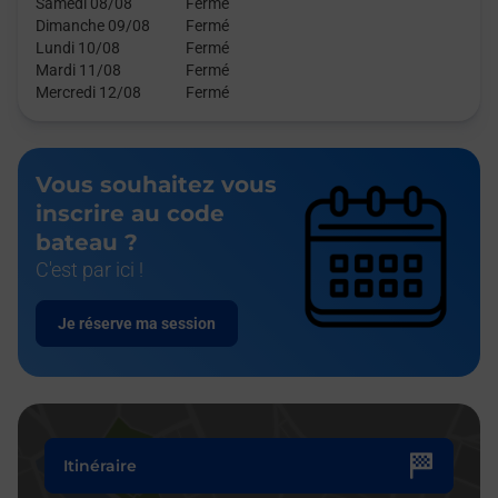
Samedi 08/08
Fermé
Dimanche 09/08
Fermé
Lundi 10/08
Fermé
Mardi 11/08
Fermé
Mercredi 12/08
Fermé
Vous souhaitez vous
inscrire au code
bateau ?
C'est par ici !
Je réserve ma session
Itinéraire