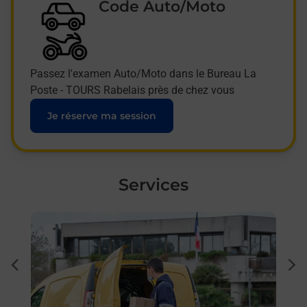
Code Auto/Moto
Passez l'examen Auto/Moto dans le Bureau La
Poste - TOURS Rabelais près de chez vous
Je réserve ma session
Services
En savoir plus
En sa
Ache
dent
sui
 auto
Vous
s
de c