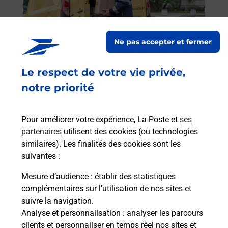
oste.
télé
Post
Ne pas accepter et fermer
En
Envoyer un colis
Le respect de votre vie privée,
Vous souhaitez envoyer un colis depuis : TOURS
notre priorité
RABELAIS (37000) ? Découvrez toutes les
solutions proposées par La Poste.
Pour améliorer votre expérience, La Poste et
ses
En savoir plus
partenaires
utilisent des cookies (ou technologies
similaires). Les finalités des cookies sont les
suivantes :
Mesure d’audience
: établir des statistiques
Foire aux questions
complémentaires sur l’utilisation de nos sites et
suivre la navigation.
Analyse et personnalisation
: analyser les parcours
Quel âge minimum faut-il pour
clients et personnaliser en temps réel nos sites et