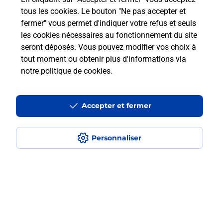
Questions fréquemment posées
tous les cookies. Le bouton "Ne pas accepter et
fermer" vous permet d'indiquer votre refus et seuls
les cookies nécessaires au fonctionnement du site
Comment retourner un colis acheté
seront déposés. Vous pouvez modifier vos choix à
en ligne depuis votre boîte aux lettres
tout moment ou obtenir plus d'informations via
?
notre politique de cookies
.
Comment envoyer un colis ou faire un
retour chez un e-commerçant sans se
Accepter et fermer
déplacer ?
Personnaliser
Envoyer un petit colis au meilleur
prix ?
Localiser
Liste
Indre-et-Loire
TOURS
TOURS RABELAIS
Envoi de colis