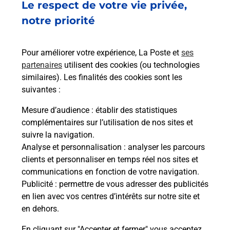
à
Le respect de votre vie privée,
Ach
dent
sui
ar La
notre priorité
Vous
de c
télé
Pour améliorer votre expérience, La Poste et
ses
de P
partenaires
utilisent des cookies (ou technologies
similaires). Les finalités des cookies sont les
En
suivantes :
Acheter un iPhone neuf ou reconditionné
Mesure d’audience
: établir des statistiques
Vous recherchez un smartphone pas cher proche
complémentaires sur l’utilisation de nos sites et
de chez vous ? Découvrez notre offre de
suivre la navigation.
téléphones iPhone Apple dans vos bureaux de
Analyse et personnalisation
: analyser les parcours
Poste à TOURS RABELAIS (37000) !
clients et personnaliser en temps réel nos sites et
communications en fonction de votre navigation.
En savoir plus
Publicité
: permettre de vous adresser des publicités
en lien avec vos centres d’intérêts sur notre site et
en dehors.
En cliquant sur "Accepter et fermer" vous acceptez