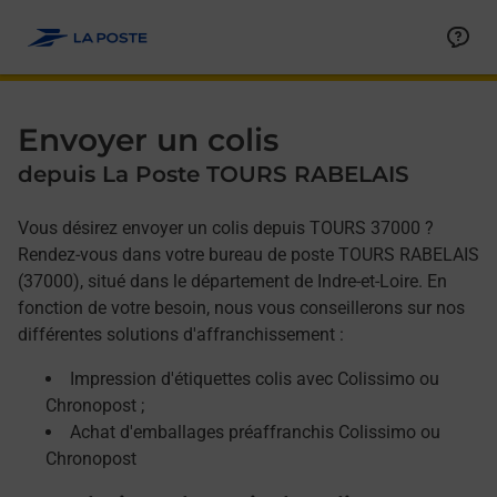
Allez au contenu
Afficher ou masquer la réponse
Afficher ou masquer la réponse
Afficher ou masquer la réponse
Envoyer un colis
depuis La Poste TOURS RABELAIS
Vous désirez envoyer un colis depuis TOURS 37000 ?
Rendez-vous dans votre bureau de poste TOURS RABELAIS
(37000), situé dans le département de Indre-et-Loire. En
fonction de votre besoin, nous vous conseillerons sur nos
différentes solutions d'affranchissement :
Impression d'étiquettes colis avec Colissimo ou
Chronopost ;
Achat d'emballages préaffranchis Colissimo ou
Chronopost