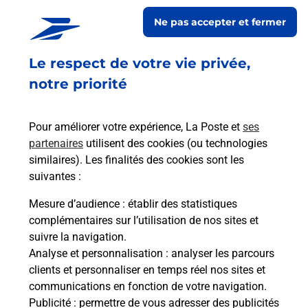
BASTIE PRESSE BURALISTE vous accueille à TOURS pour
Ne pas accepter et fermer
répondre à vos besoins d'affranchissement Courrier-Colis.
Le respect de votre vie privée,
Retrouvez toutes nos offres en ligne sur notre site
notre priorité
Pour améliorer votre expérience, La Poste et
ses
partenaires
utilisent des cookies (ou technologies
similaires). Les finalités des cookies sont les
suivantes :
Mesure d’audience
: établir des statistiques
complémentaires sur l’utilisation de nos sites et
suivre la navigation.
Analyse et personnalisation
: analyser les parcours
clients et personnaliser en temps réel nos sites et
communications en fonction de votre navigation.
Publicité
: permettre de vous adresser des publicités