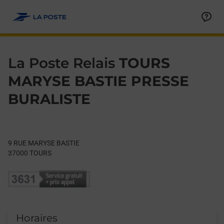
Le lien s'ouvre dans un nouvel onglet
Allez au contenu
Day of the Week
Get directions to La Poste Relais at 9 RUE MARYSE BASTIE TO
Hours
La Poste Relais
TOURS
MARYSE BASTIE PRESSE
BURALISTE
9 RUE MARYSE BASTIE
37000
TOURS
Horaires