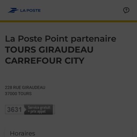
Le lien s'ouvre dans un nouvel onglet
Allez au contenu
Day of the Week
Get directions to La Poste Point partenaire at 228 RUE GIRAU
Hours
La Poste Point partenaire
TOURS GIRAUDEAU
CARREFOUR CITY
228 RUE GIRAUDEAU
37000
TOURS
Horaires