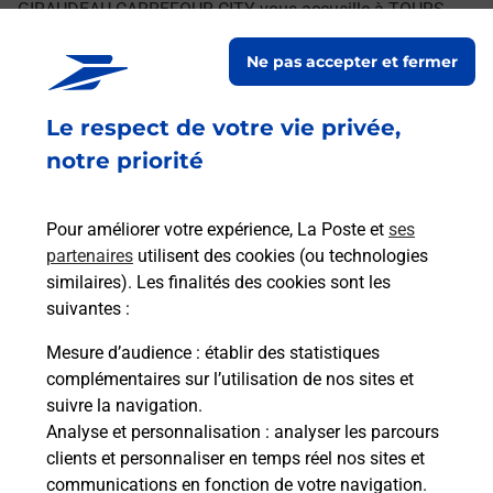
GIRAUDEAU CARREFOUR CITY vous accueille à TOURS
pour répondre à vos besoins d'affranchissement Courrier-
Ne pas accepter et fermer
Colis.
Le respect de votre vie privée,
Retrouvez toutes nos offres en ligne sur notre site
notre priorité
Pour améliorer votre expérience, La Poste et
ses
partenaires
utilisent des cookies (ou technologies
similaires). Les finalités des cookies sont les
suivantes :
Mesure d’audience
: établir des statistiques
complémentaires sur l’utilisation de nos sites et
suivre la navigation.
Analyse et personnalisation
: analyser les parcours
clients et personnaliser en temps réel nos sites et
communications en fonction de votre navigation.