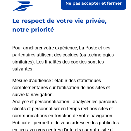
Ne pas accepter et fermer
Ouvert
-
jusqu'à
18h00
Le respect de votre vie privée,
150 AVENUE DE GRAMMONT
37000
TOURS
notre priorité
En savoir plus
Pour améliorer votre expérience, La Poste et
ses
partenaires
utilisent des cookies (ou technologies
Malin !
similaires). Les finalités des cookies sont les
suivantes :
La Poste
Mesure d’audience
: établir des statistiques
en ligne
complémentaires sur l’utilisation de nos sites et
suivre la navigation.
Ouvert 24h/24
Analyse et personnalisation
: analyser les parcours
clients et personnaliser en temps réel nos sites et
En savoir plus
communications en fonction de votre navigation.
Publicité
: permettre de vous adresser des publicités
en lien avec vos centres d’intérêts sur notre site et