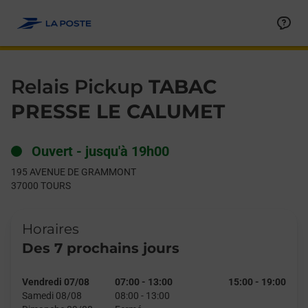
Le lien s'ouvre dans un nouvel onglet
Allez au contenu
Day of the Week
Get directions to Relais Pickup at 195 AVENUE DE GRAMMONT
Hours
Relais Pickup
TABAC
PRESSE LE CALUMET
Ouvert
-
jusqu'à
19h00
195 AVENUE DE GRAMMONT
37000
TOURS
Horaires
Des 7 prochains jours
Vendredi 07/08
07:00
-
13:00
15:00
-
19:00
Samedi 08/08
08:00
-
13:00