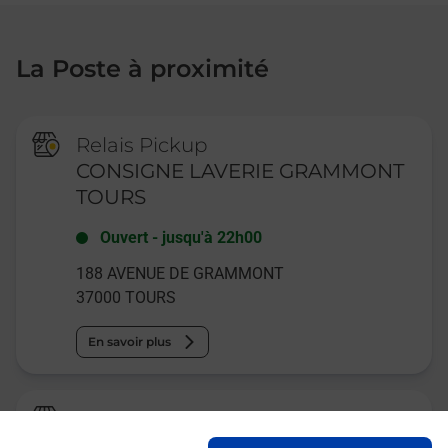
La Poste à proximité
Relais Pickup
CONSIGNE LAVERIE GRAMMONT
TOURS
Ouvert
-
jusqu'à
22h00
188 AVENUE DE GRAMMONT
37000
TOURS
En savoir plus
La Poste
TOURS GRAMMONT