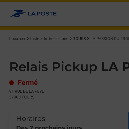
Le lien s'ouvre dans un nouvel onglet
Allez au contenu
Day of the Week
Get directions to Relais Pickup at 91 RUE DE LA FUYE TOURS,
Hours
Localiser
Liste
Indre-et-Loire
TOURS
LA PASSION DU FR
Relais Pickup
LA 
Fermé
91 RUE DE LA FUYE
37000
TOURS
Horaires
Des 7 prochains jours