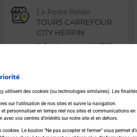
La Poste Relais
TOURS CARREFOUR
CITY HERPIN
Fermé
-
ouvre samedi à
07h00
5 RUE DU DOCTEUR HERPIN
37000
TOURS
riorité
En savoir plus
es
utilisent des cookies (ou technologies similaires). Les finalité
es sur l’utilisation de nos sites et suivre la navigation.
s et personnaliser en temps réel nos sites et communications en 
n avec vos centres d’intérêts sur notre site et en dehors.
Recherchez un autre point de contact
s cookies. Le bouton "Ne pas accepter et fermer" vous permet d'i