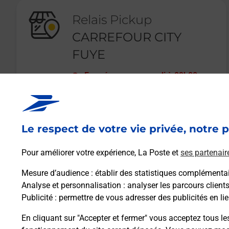
Relais Pickup
CARREFOUR CITY
FUYE
Fermé
-
ouvre samedi à
09h00
118 RUE DE LA FUYE
37000
TOURS
Le respect de votre vie privée, notre p
En savoir plus
Pour améliorer votre expérience, La Poste et
ses partenair
Mesure d’audience
: établir des statistiques complémentair
Analyse et personnalisation
: analyser les parcours client
Publicité
: permettre de vous adresser des publicités en lie
En cliquant sur "Accepter et fermer" vous acceptez tous le