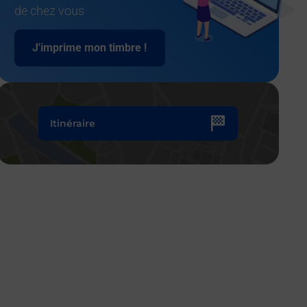
de chez vous
J'imprime mon timbre !
Itinéraire