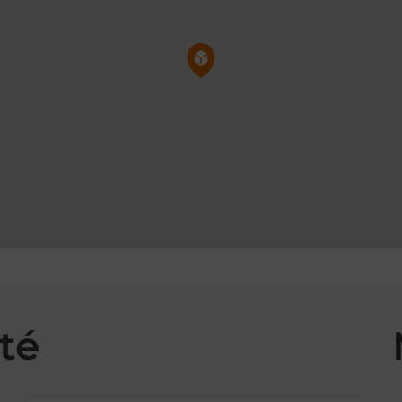
Pin de la carte
té