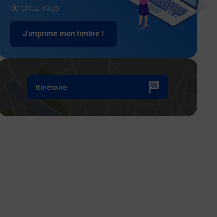
de chez vous
J'imprime mon timbre !
Itinéraire