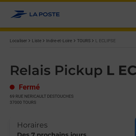
Le lien s'ouvre dans un nouvel onglet
Allez au contenu
Day of the Week
Get directions to Relais Pickup at 69 RUE NERICAULT DESTO
Hours
Localiser
Liste
Indre-et-Loire
TOURS
L ECLIPSE
Relais Pickup
L E
Fermé
69 RUE NERICAULT DESTOUCHES
37000
TOURS
Horaires
Des 7 prochains jours