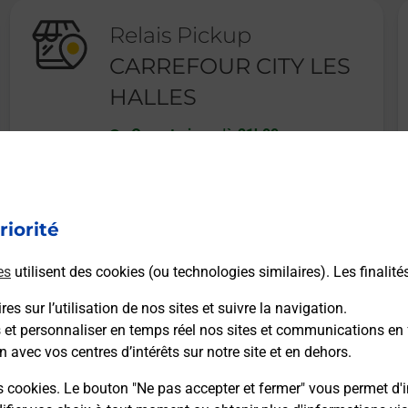
Relais Pickup
CARREFOUR CITY LES
HALLES
Ouvert
-
jusqu'à
21h00
107 RUE DES HALLES
37000
TOURS
riorité
En savoir plus
es
utilisent des cookies (ou technologies similaires). Les finalité
es sur l’utilisation de nos sites et suivre la navigation.
s et personnaliser en temps réel nos sites et communications en 
n avec vos centres d’intérêts sur notre site et en dehors.
Recherchez un autre point de contact
s cookies. Le bouton "Ne pas accepter et fermer" vous permet d'i