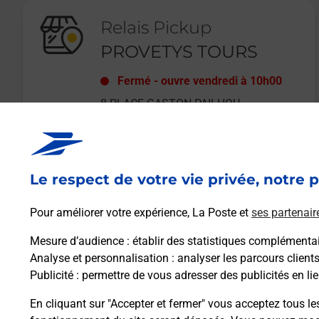
Relais Pickup
PROVETYS TOURS
Fermé
-
ouvre vendredi à
10h00
8 PLACE GASTON PAILHOU
37000
TOURS
Le respect de votre vie privée, notre p
En savoir plus
Pour améliorer votre expérience, La Poste et
ses partenair
Mesure d’audience
: établir des statistiques complémentair
Analyse et personnalisation
: analyser les parcours client
Publicité
: permettre de vous adresser des publicités en lie
En cliquant sur "Accepter et fermer" vous acceptez tous le