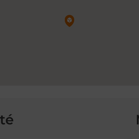
Pin de la carte
té