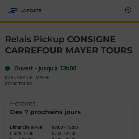
Le lien s'ouvre dans un nouvel onglet
Allez au contenu
Day of the Week
Get directions to Relais Pickup at 37 RUE DANIEL MAYER TOUR
Hours
Relais Pickup
CONSIGNE
CARREFOUR MAYER TOURS
Ouvert
-
jusqu'à
13h00
37 RUE DANIEL MAYER
37100
TOURS
Horaires
Des 7 prochains jours
Dimanche 09/08
09:00
-
13:00
Lundi 10/08
07:00
-
22:00