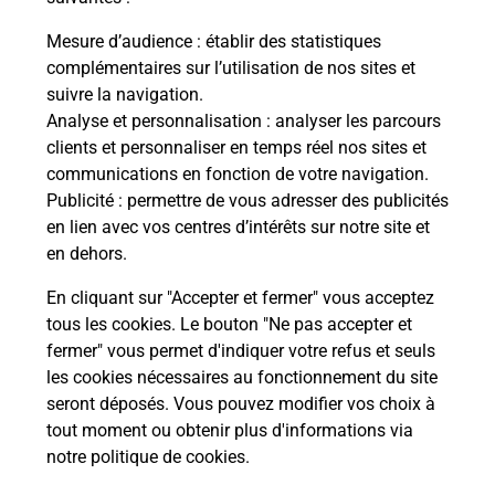
La Poste
Mesure d’audience
: établir des statistiques
en ligne
complémentaires sur l’utilisation de nos sites et
suivre la navigation.
Ouvert 24h/24
Analyse et personnalisation
: analyser les parcours
clients et personnaliser en temps réel nos sites et
En savoir plus
communications en fonction de votre navigation.
Publicité
: permettre de vous adresser des publicités
en lien avec vos centres d’intérêts sur notre site et
Recherchez un autre point de contact
en dehors.
En cliquant sur "Accepter et fermer" vous acceptez
tous les cookies. Le bouton "Ne pas accepter et
Localiser
Liste
Indre-et-Loire
TOURS
fermer" vous permet d'indiquer votre refus et seuls
CONSIGNE CARREFOUR MAYER TOURS
les cookies nécessaires au fonctionnement du site
seront déposés. Vous pouvez modifier vos choix à
tout moment ou obtenir plus d'informations via
notre politique de cookies
.
Plan du site