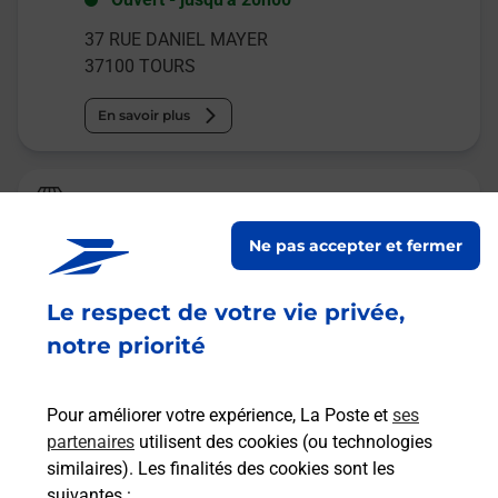
37 RUE DANIEL MAYER
37100
TOURS
En savoir plus
La Poste Relais
TOURS CARREFOUR CITY
Ne pas accepter et fermer
Ouvert
-
jusqu'à
20h00
Le respect de votre vie privée,
38 RUE DANIEL MAYER
37100
TOURS
notre priorité
En savoir plus
Pour améliorer votre expérience, La Poste et
ses
partenaires
utilisent des cookies (ou technologies
Malin !
similaires). Les finalités des cookies sont les
suivantes :