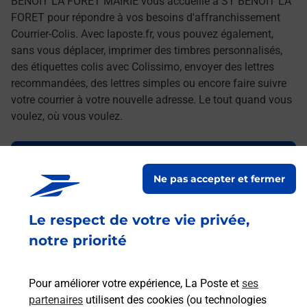
BENOIT LA FORET MAIRIE vous accueille à ST BENOIT LA
FORET pour répondre à vos besoins d'affranchissement
Courrier-Colis. Avec laposte.fr, vous pouvez également,
sans vous déplacer, imprimer des timbres personnalisés,
des étiquettes colis avec Colissimo, envoyer des lettres
recommandées, des lettres simples ou encore faire suivre
votre courrier à votre nouvelle adresse. Le tout quand vous
voulez, où vous voulez.
Découvrez toutes les offres et services en ligne de
La Poste
Ne pas accepter et fermer
Le respect de votre vie privée,
notre priorité
Pour améliorer votre expérience, La Poste et
ses
partenaires
utilisent des cookies (ou technologies