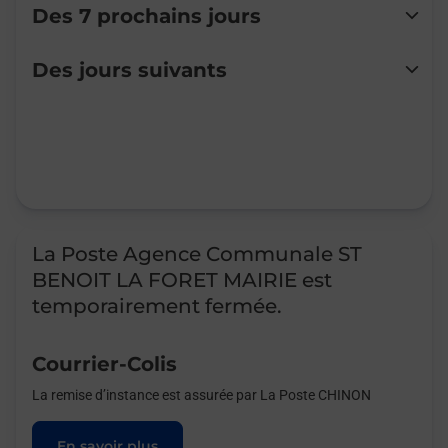
Des 7 prochains jours
Lundi
08:00
-
10:00
Des jours suivants
Mardi
10:00
-
12:30
Mercredi
Fermé
Jeudi
Fermé
Vendredi
Fermé
Samedi
Fermé
Dimanche
Fermé
La Poste Agence Communale ST
BENOIT LA FORET MAIRIE est
temporairement fermée.
Courrier-Colis
La remise d’instance est assurée par La Poste CHINON
En savoir plus