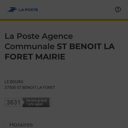
Le lien s'ouvre dans un nouvel onglet
Allez au contenu
Day of the Week
Get directions to La Poste Agence Communale at LE BOURG S
Hours
La Poste Agence
Communale
ST BENOIT LA
FORET MAIRIE
LE BOURG
37500
ST BENOIT LA FORET
Horaires