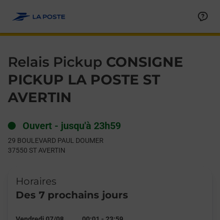
Le lien s'ouvre dans un nouvel onglet
Allez au contenu
Day of the Week
Get directions to Relais Pickup at 29 BOULEVARD PAUL DOUM
Hours
Relais Pickup
CONSIGNE
PICKUP LA POSTE ST
AVERTIN
Ouvert
-
jusqu'à
23h59
29 BOULEVARD PAUL DOUMER
37550
ST AVERTIN
Horaires
Des 7 prochains jours
Vendredi 07/08
00:01
-
23:59