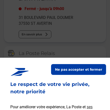
Fermé
-
jusqu'à
09h00
31 BOULEVARD PAUL DOUMER
37550
ST AVERTIN
En savoir plus
La Poste Relais
ST AVERTIN SAINT TAB PRESSE
BURALISTE
Ne pas accepter et fermer
Ouvert
-
jusqu'à
12h30
Le respect de votre vie privée,
77 AVENUE HENRI ADAM
37550
ST AVERTIN
notre priorité
En savoir plus
Pour améliorer votre expérience, La Poste et
ses