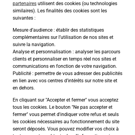
partenaires
utilisent des cookies (ou technologies
Malin !
similaires). Les finalités des cookies sont les
suivantes :
La Poste
Mesure d’audience
: établir des statistiques
en ligne
complémentaires sur l’utilisation de nos sites et
suivre la navigation.
Ouvert 24h/24
Analyse et personnalisation
: analyser les parcours
clients et personnaliser en temps réel nos sites et
En savoir plus
communications en fonction de votre navigation.
Publicité
: permettre de vous adresser des publicités
en lien avec vos centres d’intérêts sur notre site et
Recherchez un autre point de contact
en dehors.
En cliquant sur "Accepter et fermer" vous acceptez
tous les cookies. Le bouton "Ne pas accepter et
Localiser
Liste
Indre-et-Loire
ST AVERTIN
fermer" vous permet d'indiquer votre refus et seuls
CONSIGNE PICKUP LA POSTE ST AVERTIN
les cookies nécessaires au fonctionnement du site
seront déposés. Vous pouvez modifier vos choix à